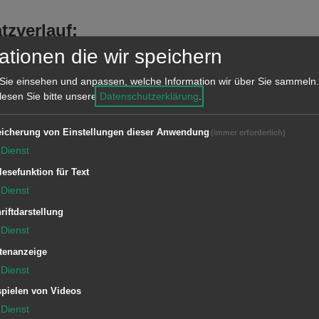
tzverlauf:
ste ein Rauchmelder aus.
ationen die wir speichern
Sie einsehen und anpassen, welche Information wir über Sie sammeln.
 lesen Sie bitte unsere
Datenschutzerklärung
.
icherung von Einstellungen dieser Anwendung
(immer erforderlich)
Dienst
lesefunktion für Text
1/11 ELW (ZvD)
Dienst
1/33 DLA
riftdarstellung
1/44 LF 16/12
Dienst
4/44 LF 16/12
tenanzeige
Dienst
pielen von Videos
Dienst