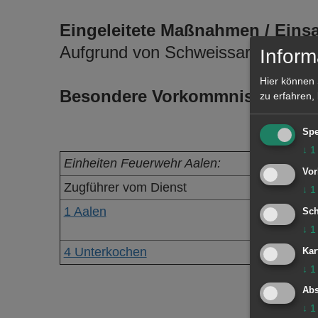
Eingeleitete Maßnahmen / Einsa
Aufgrund von Schweissarbeiten lö
Inform
Hier können 
Besondere Vorkommnisse:
zu erfahren,
Spe
↓
1
Einheiten Feuerwehr Aalen:
Vor
Zugführer vom Dienst
↓
1
1 Aalen
Sch
↓
1
4 Unterkochen
Kar
↓
1
Abs
↓
1