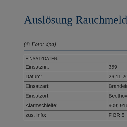
r
e
i
n
Auslösung Rauchmeld
n
g
e
n
(© Foto: dpa)
EINSATZDATEN:
Einsatznr.:
359
Datum:
26.11.2
Einsatzart:
Brandei
Einsatzort:
Beethov
Alarmschleife:
909; 91
zus. Info:
F BR 5