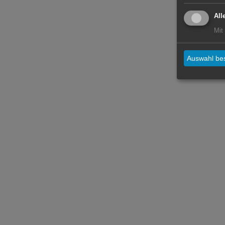
All
Mit
Auswahl bes