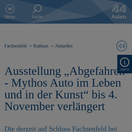
D
i
Menu
Suche
r
e
k
t
z
Fachsenfeld
Rathaus
Aktuelles
u
m
I
Ausstellung „Abgefahren
n
h
- Mythos Auto im Leben
a
l
und in der Kunst“ bis 4.
t
s
November verlängert
p
r
i
n
Die derzeit auf Schloss Fachsenfeld bei
g