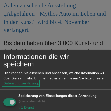
e
Aalen zu sehende Ausstellung
n
„Abgefahren - Mythos Auto im Leben und
in der Kunst“ wird bis 4. November
verlängert.
Bis dato haben über 3 000 Kunst- und
Autoliebhaber die beeindruckende
Informationen die wir
Ausstellung gesehen und das Interesse
speichern
steigt täglich. Schloss Fachsenfeld
bietet eine Kunstausstellung, die aber
Hier können Sie einsehen und anpassen, welche Information wir
über Sie sammeln.
Um mehr zu erfahren, lesen Sie bitte unsere
viel mehr ist als nur eine Bilder- und
Datenschutzerklärung
.
Skulpturenschau. Denn sie wagt den
Dialog mit Ikonen der „Autokunst“ wie
Speicherung von Einstellungen dieser Anwendung
(immer erforderlich)
Andy Warhol, HAP Grieshaber,
↓
1
Dienst