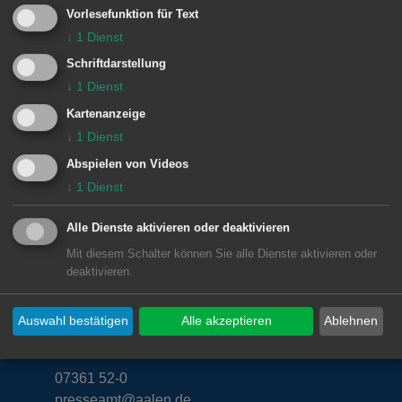
Friedensreich Hundertwasser und
Vorlesefunktion für Text
Salvador Dalí mit zum Teil einmaligen,
↓
1
Dienst
legendären Autos und Rennwagen aus
Schriftdarstellung
den letzten 75 Jahren Autogeschichte.
↓
1
Dienst
Kartenanzeige
↓
1
Dienst
© Stadt Aalen, 08.10.2007
Abspielen von Videos
↓
1
Dienst
Alle Dienste aktivieren oder deaktivieren
Mit diesem Schalter können Sie alle Dienste aktivieren oder
Unsere Anschrift
deaktivieren.
Rathaus Aalen
Auswahl bestätigen
Alle akzeptieren
Ablehnen
Marktplatz 30
73430
Aalen
07361 52-0
presseamt@aalen.de