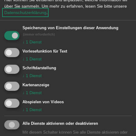
Markus Maier, Simon Maier, Lara Prinz,
über Sie sammeln.
Um mehr zu erfahren, lesen Sie bitte unsere
Datenschutzerklärung
.
Johannes Raschke, Dieter Rühmann,
Jessica Rühmann, Silke Schwab,
Speicherung von Einstellungen dieser Anwendung
Waltraud Schwarz, Ines Tartler, Felix
(immer erforderlich)
Thelen, Andreas Welzenbach, Maya
↓
1
Dienst
Wirth.
Vorlesefunktion für Text
↓
1
Dienst
Eine Vormerkung der Kunstwerke zur
Schriftdarstellung
Ausleihe für den 3. Dezember ist
↓
1
Dienst
möglich und ausgewiesene Kunstwerke
Kartenanzeige
können auch käuflich erworben werden
↓
1
Dienst
in der
Abspielen von Videos
↓
1
Dienst
Galerie im Rathaus Aalen, Marktplatz
30, 73430 Aalen
Alle Dienste aktivieren oder deaktivieren
Mit diesem Schalter können Sie alle Dienste aktivieren oder