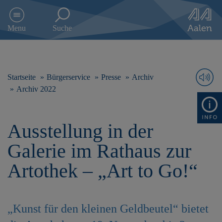
D
i
Menu
Suche
r
e
k
t
z
Startseite
Bürgerservice
Presse
Archiv
u
Archiv 2022
m
I
n
Ausstellung in der
h
a
Galerie im Rathaus zur
l
t
Artothek – „Art to Go!“
s
p
r
i
„Kunst für den kleinen Geldbeutel“ bietet
n
g