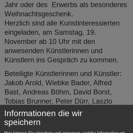
Jahr oder des Erwerbs als besonderes
Weihnachtsgeschenk.
Herzlich sind alle Kunstinteressierten
eingeladen, am Samstag, 19.
November ab 10 Uhr mit den
anwesenden Künstlerinnen und
Künstlern ins Gespräch zu kommen.
Beteiligte Künstlerinnen und Künstler:
Jakob Arold, Wiebke Bader, Alfred
Bast, Andreas Böhm, David Borst,
Tobias Brunner, Peter Dürr, Laszlo
Haschka, Eva Hoch, Monika Hoffer,
Informationen die wir
Madlen Jäger, Mark Keller, Tobias
speichern
Kerger, Amelie Kiener, Sam Kohn,
Hier können Sie einsehen und anpassen, welche Information wir