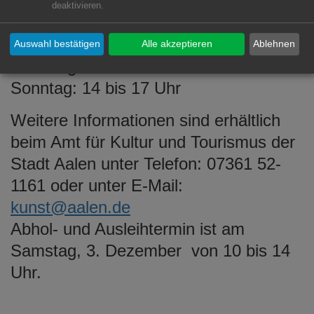
Öffnungszeiten:
deaktivieren.
Montag bis Freitag: 14 bis 17 Uhr
Donnerstag: 14 bis 18 Uhr
Auswahl bestätigen
Alle akzeptieren
Ablehnen
Samstag: 10 bis 13 Uhr
Sonntag: 14 bis 17 Uhr
Weitere Informationen sind erhältlich
beim Amt für Kultur und Tourismus der
Stadt Aalen unter Telefon: 07361 52-
1161 oder unter E-Mail:
kunst@aalen.de
Abhol- und Ausleihtermin ist am
Samstag, 3. Dezember von 10 bis 14
Uhr.