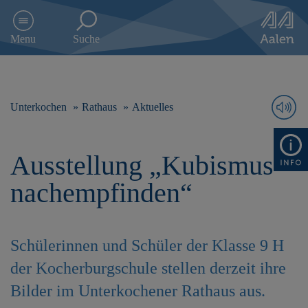
D
i
Menu
Suche
r
e
k
t
z
Unterkochen
Rathaus
Aktuelles
u
m
I
Ausstellung „Kubismus
n
h
nachempfinden“
a
l
t
s
Schülerinnen und Schüler der Klasse 9 H
p
r
der Kocherburgschule stellen derzeit ihre
i
Bilder im Unterkochener Rathaus aus.
n
g