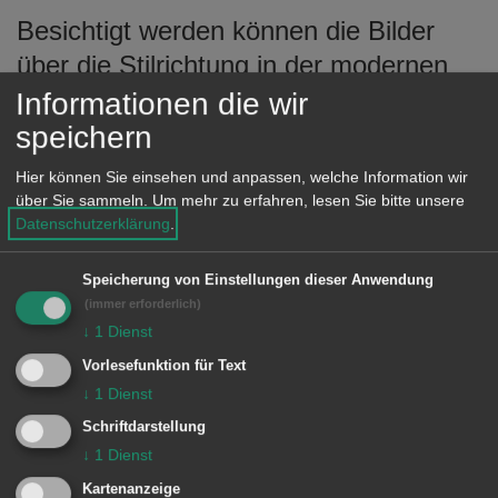
e
Besichtigt werden können die Bilder
n
über die Stilrichtung in der modernen
Kunst (abstrakte Malerei und
Informationen die wir
künstlerische Abstraktion) im 1. Stock
speichern
während den Öffnungszeiten des
Hier können Sie einsehen und anpassen, welche Information wir
Rathauses Unterkochen. Montag bis
über Sie sammeln.
Um mehr zu erfahren, lesen Sie bitte unsere
Datenschutzerklärung
.
Freitag 8.30 - 11.45 Uhr Montag 14.00 -
16.00 Uhr Donnerstag 15.00 - 18.00
Speicherung von Einstellungen dieser Anwendung
Uhr.
(immer erforderlich)
↓
1
Dienst
Vorlesefunktion für Text
© Stadt Aalen, 25.07.2008
↓
1
Dienst
Schriftdarstellung
↓
1
Dienst
Kartenanzeige