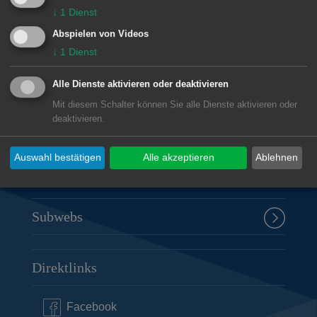
Unsere Anschrift
↓
1
Dienst
Abspielen von Videos
Rathaus Aalen
↓
1
Dienst
Marktplatz 30
Alle Dienste aktivieren oder deaktivieren
73430
Aalen
Mit diesem Schalter können Sie alle Dienste aktivieren oder
07361 52-0
deaktivieren.
presseamt@aalen.de
Auswahl bestätigen
Alle akzeptieren
Ablehnen
Öffnungszeiten Rathaus Aalen
Subwebs
Direktlinks
Facebook