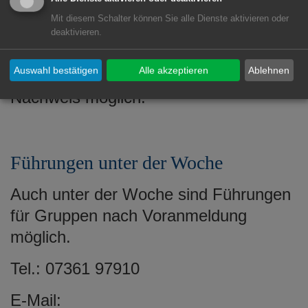
Wasseralfingen statt. Eine Anmeldung
Mit diesem Schalter können Sie alle Dienste aktivieren oder
zur Ausstellungsführung ist nicht
deaktivieren.
erforderlich. Das Teilnehmen der
Auswahl bestätigen
Alle akzeptieren
Ablehnen
Führung ist nur mit einem gültigem 3G-
Nachweis möglich.
Führungen unter der Woche
Auch unter der Woche sind Führungen
für Gruppen nach Voranmeldung
möglich.
Tel.: 07361 97910
E-Mail: