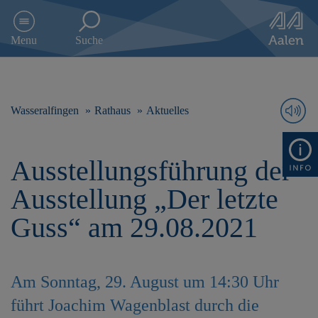
D
i
Menu
Suche
r
e
k
t
z
Wasseralfingen
Rathaus
Aktuelles
u
m
I
Ausstellungsführung der
n
h
Ausstellung „Der letzte
a
l
Guss“ am 29.08.2021
t
s
p
r
Am Sonntag, 29. August um 14:30 Uhr
i
n
führt Joachim Wagenblast durch die
g