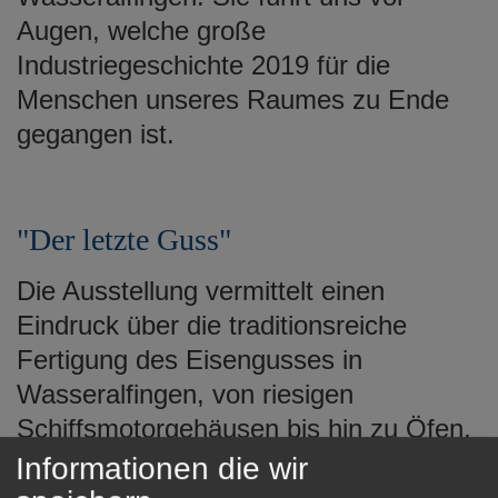
Augen, welche große
Industriegeschichte 2019 für die
Menschen unseres Raumes zu Ende
gegangen ist.
"Der letzte Guss"
Die Ausstellung vermittelt einen
Eindruck über die traditionsreiche
Fertigung des Eisengusses in
Wasseralfingen, von riesigen
Schiffsmotorgehäusen bis hin zu Öfen,
Brunnenschalen, Säulen und
Informationen die wir
Zaunelementen sowie kleinen