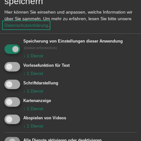
speichern
Gebrauchsgegenständen des Alltags.
Hier können Sie einsehen und anpassen, welche Information wir
über Sie sammeln.
Um mehr zu erfahren, lesen Sie bitte unsere
Dieses reiche kultur- und
Datenschutzerklärung
.
heimatgeschichtliche Erbe belegt die
Speicherung von Einstellungen dieser Anwendung
Einzigartigkeit eines besonderen
(immer erforderlich)
Kapitels vergangener industrieller
↓
1
Dienst
Produktion in Württemberg und erzählt
Vorlesefunktion für Text
von ihrem Ende vor zwei Jahren.
↓
1
Dienst
Schriftdarstellung
↓
1
Dienst
Informationen
Kartenanzeige
↓
1
Dienst
Die Ausstellungsführung findet am 29.
Abspielen von Videos
August um 14:30 Uhr in der
↓
1
Dienst
Museumsgalerie des Bürgerhauses
Alle Dienste aktivieren oder deaktivieren