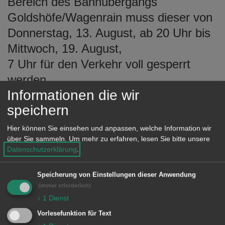
Bereich des Bahnübergangs
e
Goldshöfe/Wagenrain muss dieser von
n
Donnerstag, 13. August, ab 20 Uhr bis
Mittwoch, 19. August,
7 Uhr für den Verkehr voll gesperrt
werden.
Informationen die wir
Die ausgeschilderte Umleitungsstrecke
speichern
zum Gehöft
Wagenrain erfolgt über Hofen bzw.
Hier können Sie einsehen und anpassen, welche Information wir
über Sie sammeln.
Um mehr zu erfahren, lesen Sie bitte unsere
Hüttlingen.
Datenschutzerklärung
.
Der Doppel-Bahnübergang zwischen
Speicherung von Einstellungen dieser Anwendung
der Gemeindeverbindungsstraße
(immer erforderlich)
Oberalfingen / Kreisstraße K 3320
↓
1
Dienst
(Hüttlingen – Buch) ist von der
Vorlesefunktion für Text