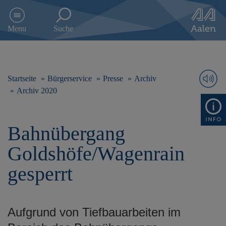
D
i
Menu
Suche
r
e
k
t
z
Startseite
Bürgerservice
Presse
Archiv
u
Archiv 2020
m
I
n
Bahnübergang
h
a
Goldshöfe/Wagenrain
l
t
gesperrt
s
p
r
i
Aufgrund von Tiefbauarbeiten im
n
g