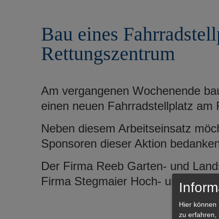
r
e
i
n
Bau eines Fahrradstell
n
g
Rettungszentrum
e
n
Am vergangenen Wochenende baut
einen neuen Fahrradstellplatz am
Neben diesem Arbeitseinsatz möcht
Sponsoren dieser Aktion bedanken
Der Firma Reeb Garten- und Lands
Firma Stegmaier Hoch- und Tiefbau 
Inform
Hier können 
zu erfahren,