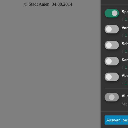
© Stadt Aalen, 04.08.2014
Spe
↓
1
Vor
↓
1
Sch
↓
1
Kar
↓
1
Abs
↓
1
All
Mit
Auswahl bes