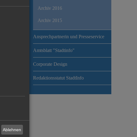
Archiv 2016
Archiv 2015
Ansprechpartnerin und Presseservice
Amtsblatt "Stadtinfo"
Corporate Design
Redaktionsstatut StadtInfo
Ablehnen