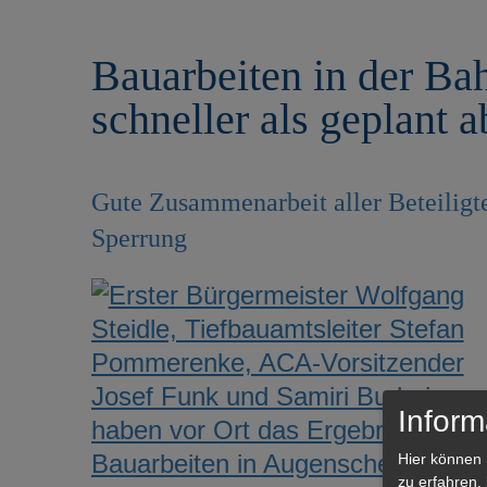
r
e
i
n
Bauarbeiten in der Bah
n
g
schneller als geplant 
e
n
Gute Zusammenarbeit aller Beteiligt
Sperrung
Inform
Hier können 
zu erfahren,