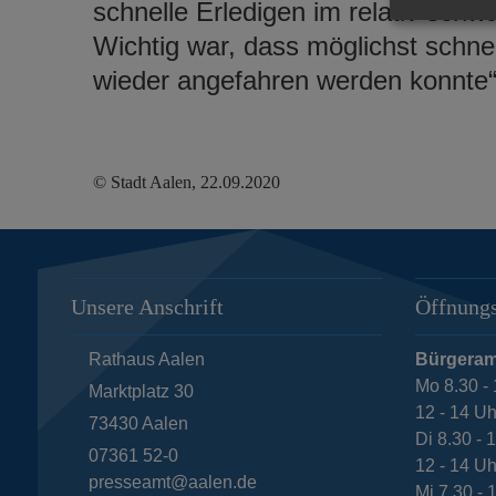
schnelle Erledigen im relativ schw
Wichtig war, dass möglichst schne
wieder angefahren werden konnte“
© Stadt Aalen, 22.09.2020
Unsere Anschrift
Öffnungs
Rathaus Aalen
Bürgeram
Mo 8.30 - 
Marktplatz 30
12 - 14 Uh
73430
Aalen
Di 8.30 - 
07361 52-0
12 - 14 Uh
presseamt@aalen.de
Mi 7.30 - 