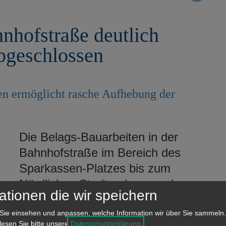
nhofstraße deutlich
abgeschlossen
en ermöglicht rasche Aufhebung der
Die Belags-Bauarbeiten in der
Bahnhofstraße im Bereich des
Sparkassen-Platzes bis zum
Nördlichen Stadtgraben wurden
ationen die wir speichern
deutlich schneller als geplant
abgeschlossen. Dank der guten
Sie einsehen und anpassen, welche Information wir über Sie sammeln.
 lesen Sie bitte unsere
Datenschutzerklärung
.