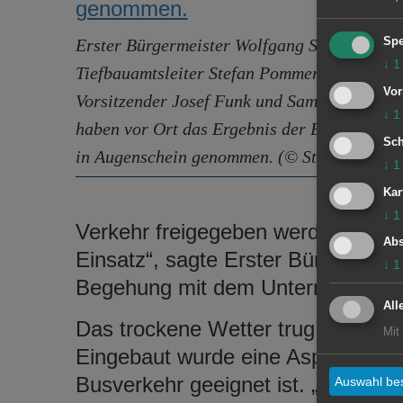
Erster Bürgermeister Wolfgang Steidle,
Spe
↓
1
Tiefbauamtsleiter Stefan Pommerenke, ACA-
Vor
Vorsitzender Josef Funk und Samiri Buduri
↓
1
haben vor Ort das Ergebnis der Bauarbeiten
Sch
in Augenschein genommen. (© Stadt Aalen)
↓
1
Kar
↓
1
Verkehr freigegeben werden. Ich d
Abs
Einsatz“, sagte Erster Bürgermeist
↓
1
Begehung mit dem Unternehmer u
All
Das trockene Wetter trug zum schne
Mit
Eingebaut wurde eine Asphaltdeck
Busverkehr geeignet ist. „Die anl
Auswahl bes