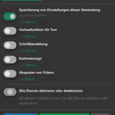
Besondere Vorkommnisse:
Speicherung von Einstellungen dieser Anwendung
(immer erforderlich)
↓
1
Dienst
Vorlesefunktion für Text
Einheiten Feuerwehr Aalen:
↓
1
Dienst
Zugführer vom Dienst
1/11 ELW (ZvD)
Schriftdarstellung
↓
1
Dienst
5 Wasseralfingen / Hofen
5/43 HLF 10
Kartenanzeige
↓
1
Dienst
Abspielen von Videos
↓
1
Dienst
Alle Dienste aktivieren oder deaktivieren
Mit diesem Schalter können Sie alle Dienste aktivieren oder
deaktivieren.