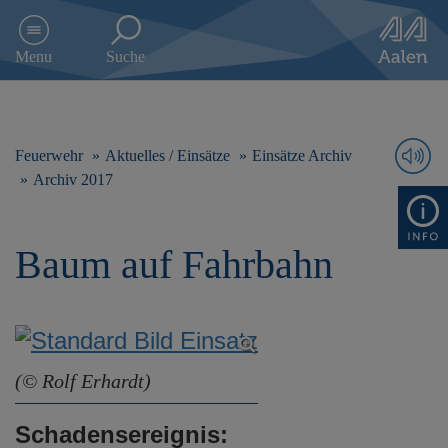
D
i
Menu
Suche
r
e
k
t
z
Feuerwehr
Aktuelles / Einsätze
Einsätze Archiv
u
Archiv 2017
m
I
n
Baum auf Fahrbahn
h
a
l
t
s
p
r
(© Rolf Erhardt)
i
n
Schadensereignis:
g