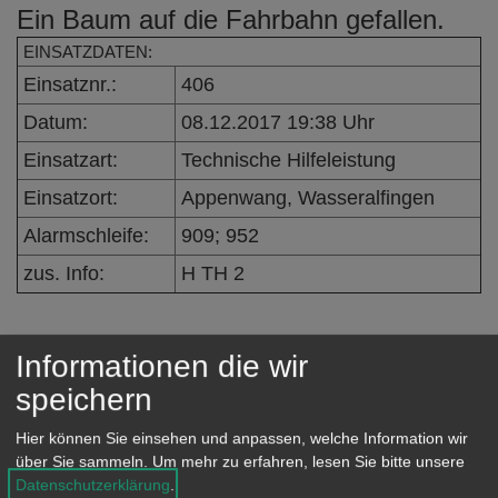
Ein Baum auf die Fahrbahn gefallen.
e
n
EINSATZDATEN:
Einsatznr.:
406
Datum:
08.12.2017 19:38 Uhr
Einsatzart:
Technische Hilfeleistung
Einsatzort:
Appenwang, Wasseralfingen
Alarmschleife:
909; 952
zus. Info:
H TH 2
Informationen die wir
Eingeleitete Maßnahmen /
speichern
Einsatzverlauf:
Der Baum wurde von den
Hier können Sie einsehen und anpassen, welche Information wir
über Sie sammeln.
Um mehr zu erfahren, lesen Sie bitte unsere
Einsatzkräften entfernt.
Datenschutzerklärung
.