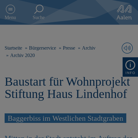
D
i
Menu
Suche
r
e
k
t
z
Startseite
Bürgerservice
Presse
Archiv
u
Archiv 2020
m
I
n
Baustart für Wohnprojekt
h
a
Stiftung Haus Lindenhof
l
t
s
p
r
Baggerbiss im Westlichen Stadtgraben
i
n
g