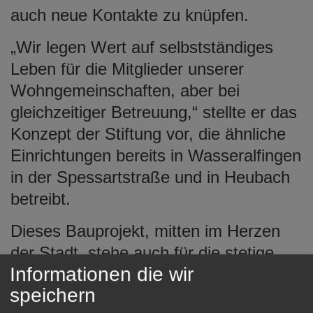
auch neue Kontakte zu knüpfen.
„Wir legen Wert auf selbstständiges
Leben für die Mitglieder unserer
Wohngemeinschaften, aber bei
gleichzeitiger Betreuung,“ stellte er das
Konzept der Stiftung vor, die ähnliche
Einrichtungen bereits in Wasseralfingen
in der Spessartstraße und in Heubach
betreibt.
Dieses Bauprojekt, mitten im Herzen
der Stadt, stehe auch für die stetige
Informationen die wir
Erneuerung einer Stadt, betonte
speichern
Oberbürgermeister Thilo Rentschler. An