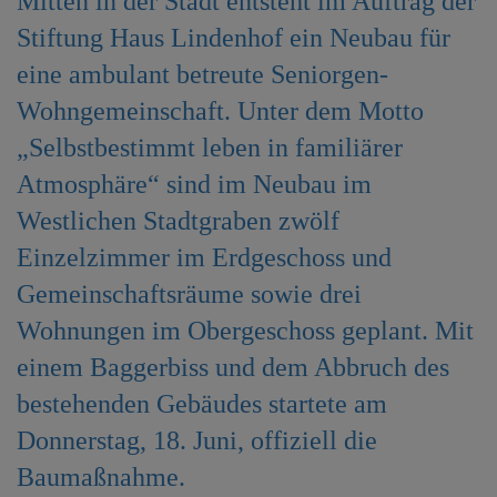
Mitten in der Stadt entsteht im Auftrag der
e
Stiftung Haus Lindenhof ein Neubau für
n
eine ambulant betreute Seniorgen-
Wohngemeinschaft. Unter dem Motto
„Selbstbestimmt leben in familiärer
Atmosphäre“ sind im Neubau im
Westlichen Stadtgraben zwölf
Einzelzimmer im Erdgeschoss und
Gemeinschaftsräume sowie drei
Wohnungen im Obergeschoss geplant. Mit
einem Baggerbiss und dem Abbruch des
bestehenden Gebäudes startete am
Donnerstag, 18. Juni, offiziell die
Baumaßnahme.