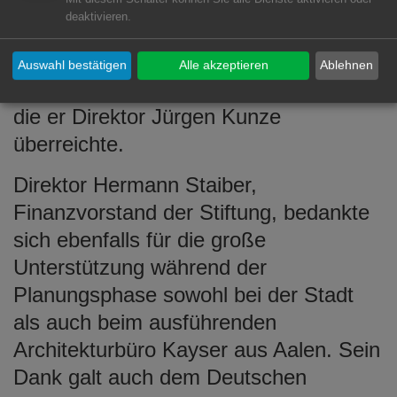
Herausforderungen eines
deaktivieren.
innerstädtischen Bauprojekts
gemeistert. Im Gepäck hatte er den
Auswahl bestätigen
Alle akzeptieren
Ablehnen
roten Punkt, eine Teilbaugenehmigung,
die er Direktor Jürgen Kunze
überreichte.
Direktor Hermann Staiber,
Finanzvorstand der Stiftung, bedankte
sich ebenfalls für die große
Unterstützung während der
Planungsphase sowohl bei der Stadt
als auch beim ausführenden
Architekturbüro Kayser aus Aalen. Sein
Dank galt auch dem Deutschen