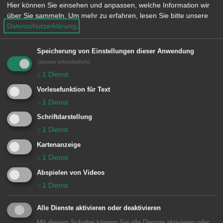
„zweitbester Lage in Aalen gleich nach
Hier können Sie einsehen und anpassen, welche Information wir
über Sie sammeln.
Um mehr zu erfahren, lesen Sie bitte unsere
dem Rathaus“ entstehe ein „kleines
Datenschutzerklärung
.
und schnuckeliges“ neues Zuhause für
zwölf Menschen, die damit Teil der
Speicherung von Einstellungen dieser Anwendung
großen Stadtgemeinschaft werden. Mit
(immer erforderlich)
↓
1
Dienst
guter Betreuung und gleichzeitiger
Vorlesefunktion für Text
Möglichkeit zur Teilhabe, sei es
↓
1
Dienst
gelungen mehrere Themen unter einem
Schriftdarstellung
Dach zu vereinen.
↓
1
Dienst
Kartenanzeige
Auch der Gemeinderat habe einstimmig
↓
1
Dienst
für das Projekt an dieser zentralen
Abspielen von Videos
Lage votiert, erinnerte der OB und in
↓
1
Dienst
enger Abstimmung der Planungen
Alle Dienste aktivieren oder deaktivieren
habe man gemeinsam die
Mit diesem Schalter können Sie alle Dienste aktivieren oder