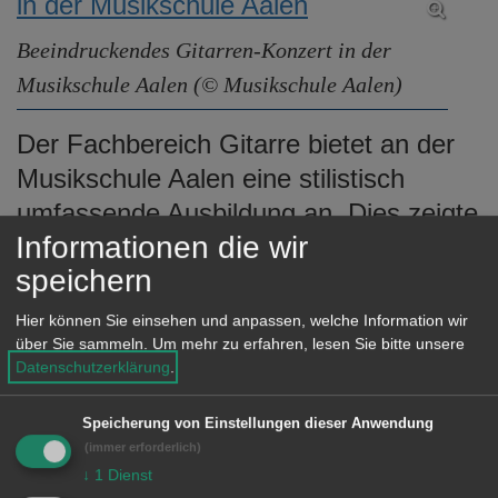
Beeindruckendes Gitarren-Konzert in der
Musikschule Aalen (© Musikschule Aalen)
Der Fachbereich Gitarre bietet an der
Musikschule Aalen eine stilistisch
umfassende Ausbildung an. Dies zeigte
Informationen die wir
sich an den Programmbeiträgen.
speichern
Angefangen bei klassischen Werken
über Stücke aus dem Bereich der Pop-
Hier können Sie einsehen und anpassen, welche Information wir
über Sie sammeln.
Um mehr zu erfahren, lesen Sie bitte unsere
Musik bis hin zur Filmmusik zeigte die
Datenschutzerklärung
.
Bandbreite der Möglichkeiten auf der
Gitarre.
Speicherung von Einstellungen dieser Anwendung
(immer erforderlich)
↓
1
Dienst
Die Ausbildung an der Musikschule