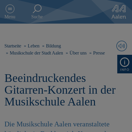
D
i
Menu
Suche
r
e
k
t
z
Startseite
Leben
Bildung
u
Musikschule der Stadt Aalen
Über uns
Presse
m
I
n
Beeindruckendes
h
a
Gitarren-Konzert in der
l
t
Musikschule Aalen
s
p
r
i
Die Musikschule Aalen veranstaltete
n
g