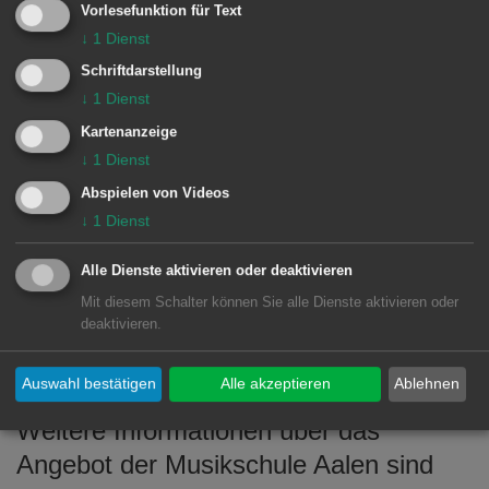
Vorlesefunktion für Text
Aalen wird entscheidend ergänzt durch
↓
1
Dienst
die Ensembles und Orchester. Dies
Schriftdarstellung
wurde bei dem Fachbereich-Konzert
↓
1
Dienst
durch den Auftritt der beiden Gitarren-
Kartenanzeige
Ensembles und der Pock-Band belegt.
↓
1
Dienst
Abspielen von Videos
↓
1
Dienst
Das Publikum bedankte sich für den
eindrucksvollen musikalischen Abend
Alle Dienste aktivieren oder deaktivieren
mit viel Applaus bei den Gitarren-
Mit diesem Schalter können Sie alle Dienste aktivieren oder
Schülerinnen und Schüler des
deaktivieren.
Fachbereichs der Musikschule Aalen.
Auswahl bestätigen
Alle akzeptieren
Ablehnen
Weitere Informationen über das
Angebot der Musikschule Aalen sind