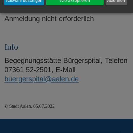
Mittwoch, 27. Juli, 14.30 bis 15.45 Uhr
Auswahl bestätigen
Alle akzeptieren
Ablehnen
im Café
Anmeldung nicht erforderlich
Info
Begegnungsstätte Bürgerspital, Telefon
07361 52-2501, E-Mail
buergerspital@aalen.de
© Stadt Aalen, 05.07.2022