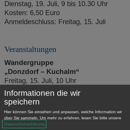
Dienstag, 19. Juli, 9 bis 10.30 Uhr
Kosten: 6,50 Euro
Anmeldeschluss: Freitag, 15. Juli
Veranstaltungen
Wandergruppe
„Donzdorf – Kuchalm“
Freitag, 15. Juli, 10 Uhr
Treffpunkt: siehe Aushang
Informationen die wir
Ohne Anmeldung
speichern
Märchenstunde
Hier können Sie einsehen und anpassen, welche Information wir
über Sie sammeln.
Um mehr zu erfahren, lesen Sie bitte unsere
„Zauberwald und Blütenbaum“
Datenschutzerklärung
.
Erzählerin: Ute Hommel