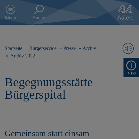
D
i
Menu
Suche
r
e
k
t
z
Startseite
Bürgerservice
Presse
Archiv
u
Archiv 2022
m
I
n
Begegnungsstätte
h
a
Bürgerspital
l
t
s
p
r
i
n
Gemeinsam statt einsam
g