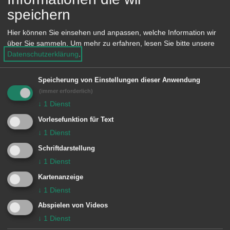
speichern
INFO:
Hier können Sie einsehen und anpassen, welche Information wir
über Sie sammeln.
Um mehr zu erfahren, lesen Sie bitte unsere
Datenschutzerklärung
.
Eine vorherige Anmeldung ist nicht
notwendig.
Speicherung von Einstellungen dieser Anwendung
Die Uhrzeiten der jeweiligen
(immer erforderlich)
Wanderungen variieren und können
↓
1
Dienst
den Terminankündigungen in der
Vorlesefunktion für Text
↓
1
Dienst
Tagespresse, auf der Homepage der
Schriftdarstellung
Stadt Aalen und im Aushang des
↓
1
Dienst
Bürgerspitals entnommen werden.
Kartenanzeige
Festes Schuhwerk sowie ein kleines
↓
1
Dienst
Rucksackvesper wird empfohlen.
Abspielen von Videos
Rückfragen beantwortet die
↓
1
Dienst