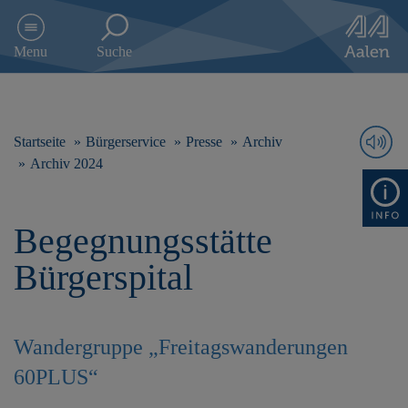
D
i
Menu
Suche
r
e
k
t
z
Startseite
Bürgerservice
Presse
Archiv
u
Archiv 2024
m
I
n
Begegnungsstätte
h
a
Bürgerspital
l
t
s
p
Wandergruppe „Freitagswanderungen
r
i
60PLUS“
n
g