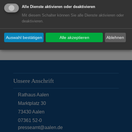
Begegnungsstätte Bürgerspital unter
Alle Dienste aktivieren oder deaktivieren
Telefon 07361 52-2501 oder per Mail
Mit diesem Schalter können Sie alle Dienste aktivieren oder
unter
buergerspital@aalen.de
deaktivieren.
Auswahl bestätigen
Alle akzeptieren
Ablehnen
© Stadt Aalen, 23.04.2024
Unsere Anschrift
Rathaus Aalen
Marktplatz 30
73430
Aalen
07361 52-0
presseamt@aalen.de