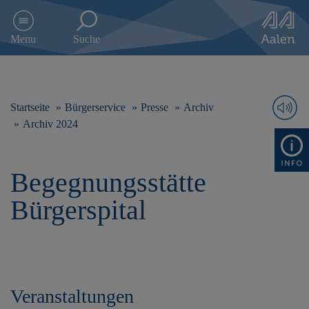
D
i
Menu
Suche
r
e
k
t
z
Startseite
Bürgerservice
Presse
Archiv
u
Archiv 2024
m
I
n
Begegnungsstätte
h
a
Bürgerspital
l
t
s
p
r
i
n
Veranstaltungen
g