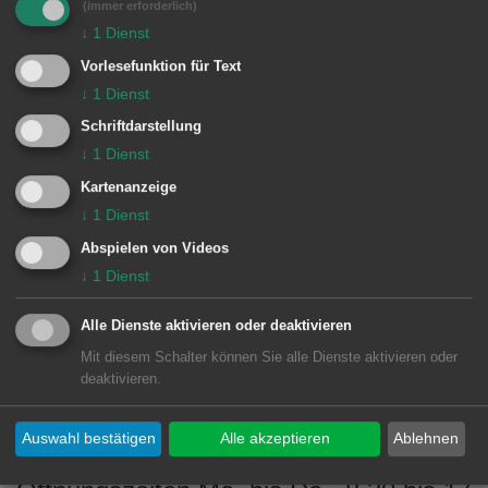
(immer erforderlich)
Dezember
↓
1
Dienst
Mittagstisch
Vorlesefunktion für Text
↓
1
Dienst
Donnerstag, 28. November
Schriftdarstellung
11.30 bis 13.15 Uhr
↓
1
Dienst
Bunte Bulgur-Gemüsepfanne mit
Kartenanzeige
grünem Salat
↓
1
Dienst
Kosten: 7 Euro
Abspielen von Videos
↓
1
Dienst
Alle Dienste aktivieren oder deaktivieren
Ausstellung
Mit diesem Schalter können Sie alle Dienste aktivieren oder
deaktivieren.
„Bilder, die Geschichten erzählen“
von Kindern und Tieren
Auswahl bestätigen
Alle akzeptieren
Ablehnen
Bilder von Marie-Luise Schmid