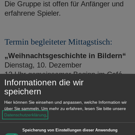
Die Gruppe ist offen für Anfänger und
erfahrene Spieler.
Termin begleiteter Mittagstisch:
„Weihnachtsgeschichte in Bildern“
Dienstag, 10. Dezember
12 Uhr gemeinsamer Beginn im Café
Informationen die wir
1.OG
speichern
Essen: Hackbraten mit Kartoffelgratin
und Rotkohl
Hier können Sie einsehen und anpassen, welche Information wir
über Sie sammeln.
Um mehr zu erfahren, lesen Sie bitte unsere
Nachtisch: Spekulatius-Tiramisu
Datenschutzerklärung
.
Kosten: 7,50 Euro
Anmeldeschluss: Donnerstag, 5.
Speicherung von Einstellungen dieser Anwendung