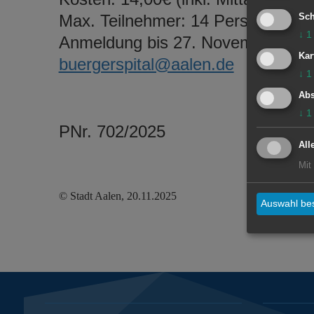
Max. Teilnehmer: 14 Personen
Sch
↓
1
Anmeldung bis 27. November unte
Kar
buergerspital@aalen.de
↓
1
Abs
↓
1
PNr. 702/2025
All
Mit
© Stadt Aalen, 20.11.2025
Auswahl bes