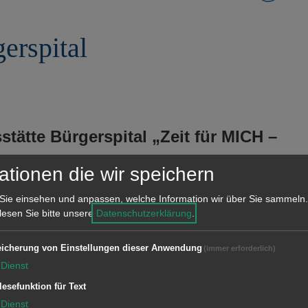
erspital
tätte Bürgerspital „Zeit für MICH –
ationen die wir speichern
meinsam statt einsam“ der Stadt
Dezember in der Begegnungsstätte
Sie einsehen und anpassen, welche Information wir über Sie sammeln.
 lesen Sie bitte unsere
Datenschutzerklärung
.
lück statt. Zwischen 9.30 und 15.30
ich die Frage zu stellen: Was ist für
icherung von Einstellungen dieser Anwendung
(immer erforderlich)
ch glücklich? Was tue ich dafür?
Dienst
lesefunktion für Text
, Kaffee und Kuchen)
Dienst