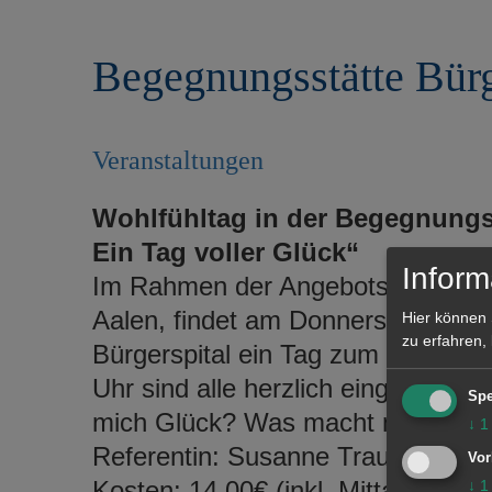
r
e
i
n
Begegnungsstätte Bürg
n
g
e
n
Veranstaltungen
Wohlfühltag in der Begegnungss
Ein Tag voller Glück“
Inform
Im Rahmen der Angebotsreihe „ge
Aalen, findet am Donnerstag, 4. 
Hier können 
zu erfahren,
Bürgerspital ein Tag zum Thema G
Uhr sind alle herzlich eingeladen, s
Spe
mich Glück? Was macht mich wirkli
↓
1
Referentin: Susanne Traub
Vor
Kosten: 14,00€ (inkl. Mittagessen
↓
1