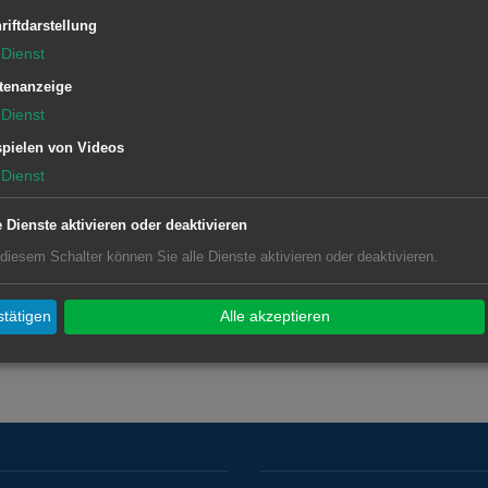
riftdarstellung
Dienst
r 07361-52-2501 oder
tenanzeige
Dienst
pielen von Videos
Dienst
e Dienste aktivieren oder deaktivieren
 diesem Schalter können Sie alle Dienste aktivieren oder deaktivieren.
tätigen
Alle akzeptieren