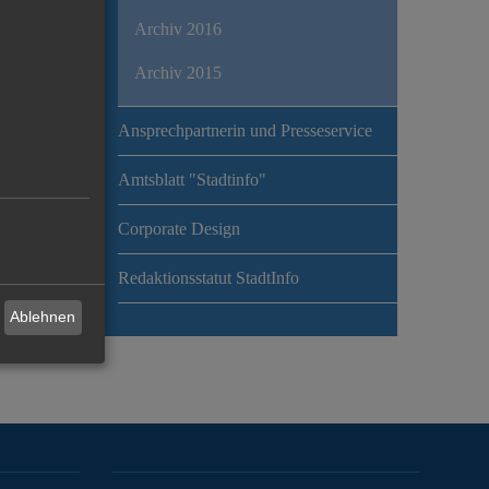
Archiv 2016
Archiv 2015
Ansprechpartnerin und Presseservice
Amtsblatt "Stadtinfo"
Corporate Design
Redaktionsstatut StadtInfo
Ablehnen