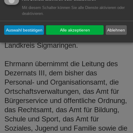
Landrats. Von 2007 bis 2010 leitete er
Mit diesem Schalter können Sie alle Dienste aktivieren oder
deaktivieren.
das Amt für Kreisschulen und Hochbau
und seit Juli 2010 ist er Erster
Auswahl bestätigen
Alle akzeptieren
Ablehnen
Beigeordneter der Stadt Mengen im
Landkreis Sigmaringen.
Ehrmann übernimmt die Leitung des
Dezernats III, dem bisher das
Personal- und Organisationsamt, die
Ortschaftsverwaltungen, das Amt für
Bürgerservice und öffentliche Ordnung,
das Rechtsamt, das Amt für Bildung,
Schule und Sport, das Amt für
Soziales, Jugend und Familie sowie die