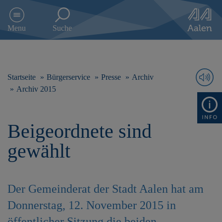
D
i
Menu
Suche
r
e
k
t
z
Startseite
Bürgerservice
Presse
Archiv
u
Archiv 2015
m
I
n
Beigeordnete sind
h
a
gewählt
l
t
s
p
Der Gemeinderat der Stadt Aalen hat am
r
i
Donnerstag, 12. November 2015 in
n
g
öffentlicher Sitzung die beiden