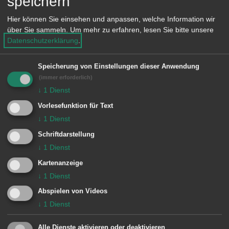
speichern
Grünflächenbetrieb.
Hier können Sie einsehen und anpassen, welche Information wir
über Sie sammeln.
Um mehr zu erfahren, lesen Sie bitte unsere
Bürgermeister für Allgemeine
Datenschutzerklärung
.
Verwaltung, Schule, Bildung, Ordnung
und Soziales wurde der 52-jährige Karl-
Speicherung von Einstellungen dieser Anwendung
(immer erforderlich)
Heinrich Ehrmann. Neben ihm standen
↓
1
Dienst
weitere vier Kandidaten zur Wahl. Nach
Vorlesefunktion für Text
Abschluss des Studiums zum
↓
1
Dienst
gehobenen Verwaltungsdienst an der
Schriftdarstellung
FH für öffentliche Verwaltung in
↓
1
Dienst
Ludwigsburg im Jahr 1988 war er beim
Kartenanzeige
↓
1
Dienst
Landratsamt Hohenlohekreis
Abspielen von Videos
Sachbearbeiter bei der
↓
1
Dienst
Kommunalaufsicht und von 1991 bis
2007 Persönlicher Referent des
Alle Dienste aktivieren oder deaktivieren