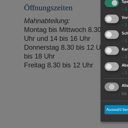
Spe
Öffnungszeiten
↓
1
Vor
Mahnabteilung:
↓
1
Montag bis Mittwoch 8.30 bis 12
Sch
Uhr und 14 bis 16 Uhr
↓
1
Donnerstag 8.30 bis 12 Uhr und 1
Kar
bis 18 Uhr
↓
1
Freitag 8.30 bis 12 Uhr
Abs
↓
1
All
Mit
Auswahl bes