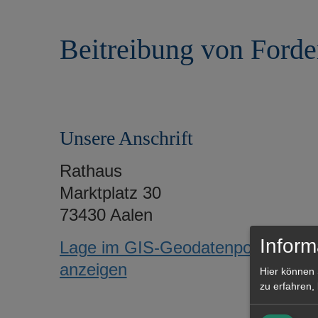
r
e
i
n
Beitreibung von Ford
n
g
e
n
Unsere Anschrift
Rathaus
Marktplatz 30
73430 Aalen
Inform
Lage im GIS-Geodatenportal
anzeigen
Hier können 
zu erfahren,