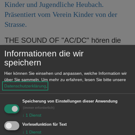
Kinder und Jugendliche Heubach.
e
n
Präsentiert vom Verein Kinder von der
Strasse.
THE SOUND OF "AC/DC" hören die
Rock-Fans, die von BAROCK mit auf
Informationen die wir
den Highway to Hell genommen
speichern
werden. Barock ist nicht irgendeine
Hier können Sie einsehen und anpassen, welche Information wir
Coverband. Sie sind in ganz
über Sie sammeln.
Um mehr zu erfahren, lesen Sie bitte unsere
Deutschland unterwegs und tragen
Datenschutzerklärung
.
zurecht den Titel Europas beste AC/DC
Speicherung von Einstellungen dieser Anwendung
Tribute Band. Die Medien meinen: Sie
(immer erforderlich)
sind verdammt nah am Original. Infos
↓
1
Dienst
unter www.barock-acdc.de und
Vorlesefunktion für Text
↓
1
Dienst
www.kindervonderstrasse.de.