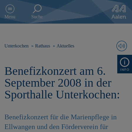
D
i
Menu
Suche
r
e
k
t
z
Unterkochen
Rathaus
Aktuelles
u
m
I
Benefizkonzert am 6.
n
h
September 2008 in der
a
l
Sporthalle Unterkochen:
t
s
p
r
Benefizkonzert für die Marienpflege in
i
n
Ellwangen und den Förderverein für
g