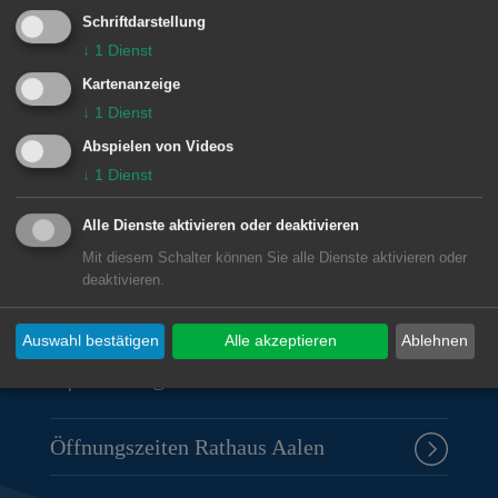
Schriftdarstellung
↓
1
Dienst
© Stadt Aalen, 26.08.2008
Kartenanzeige
↓
1
Dienst
Abspielen von Videos
↓
1
Dienst
Unsere Anschrift
Alle Dienste aktivieren oder deaktivieren
Rathaus Aalen
Mit diesem Schalter können Sie alle Dienste aktivieren oder
deaktivieren.
Marktplatz 30
73430
Aalen
Auswahl bestätigen
Alle akzeptieren
Ablehnen
07361 52-0
presseamt@aalen.de
Öffnungszeiten Rathaus Aalen