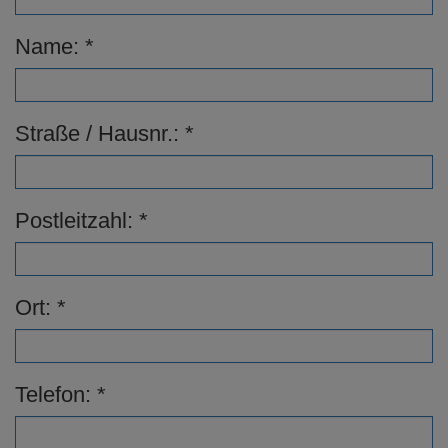
e
n
Name:
Straße / Hausnr.:
Postleitzahl:
Ort:
Telefon: