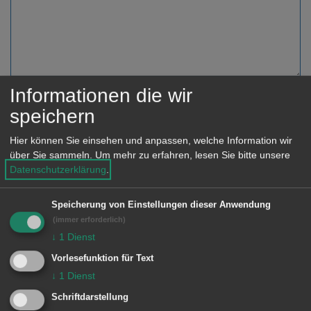
Informationen die wir
Ist eine Veröffentlichung geplant? Falls ja,
speichern
in welcher Form und wann?:
Hier können Sie einsehen und anpassen, welche Information wir
über Sie sammeln.
Um mehr zu erfahren, lesen Sie bitte unsere
Datenschutzerklärung
.
Speicherung von Einstellungen dieser Anwendung
(immer erforderlich)
↓
1
Dienst
Wunschtermin:
Vorlesefunktion für Text
↓
1
Dienst
Schriftdarstellung