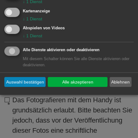
vormittags
↓
1
Dienst
nachmittags
Kartenanzeige
↓
1
Dienst
Ich willige ein, dass Name, Vorname und
Abspielen von Videos
Anschrift sowie Thema und Zweck der
↓
1
Dienst
Benutzung bei der Beratung anderer
Alle Dienste aktivieren oder deaktivieren
Benutzer/innen mit ähnlichem Thema an
Mit diesem Schalter können Sie alle Dienste aktivieren oder
diese weitergegeben werden können*
deaktivieren.
ja
Auswahl bestätigen
Alle akzeptieren
Ablehnen
nein
Das Fotografieren mit dem Handy ist
grundsätzlich erlaubt. Bitte beachten Sie
jedoch, dass vor der Veröffentlichung
dieser Fotos eine schriftliche