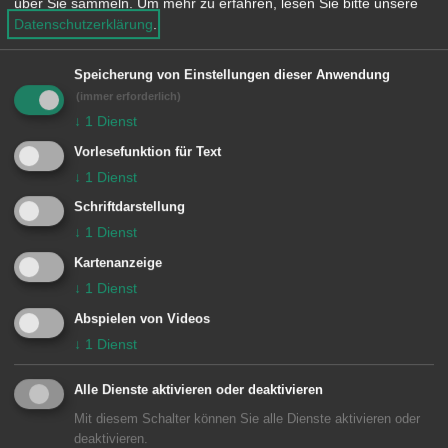
über Sie sammeln.
Um mehr zu erfahren, lesen Sie bitte unsere
Waldhausen aus 40 Einsatzkräften, 22
Datenschutzerklärung
.
Mitgliedern in der Jugendfeuerwehr und
Speicherung von Einstellungen dieser Anwendung
13 Mann in der Altersabteilung. In
(immer erforderlich)
seinem Bericht stellte
↓
1
Dienst
Jugendfeuerwehrwart Volker Metzger
Vorlesefunktion für Text
↓
1
Dienst
das umfangreiche Jahresprogramm der
Schriftdarstellung
Jugendabteilung dar, das von allen
↓
1
Dienst
Jugendlichen gut angenommen wurde.
Kartenanzeige
Von einem ausgeglichenen
↓
1
Dienst
Kassenstand in der
Abspielen von Videos
Kameradschaftskasse konnte
↓
1
Dienst
Kassierer Timo Mayer berichten.
Alle Dienste aktivieren oder deaktivieren
Mit diesem Schalter können Sie alle Dienste aktivieren oder
deaktivieren.
© Stadt Aalen, 06.03.2006