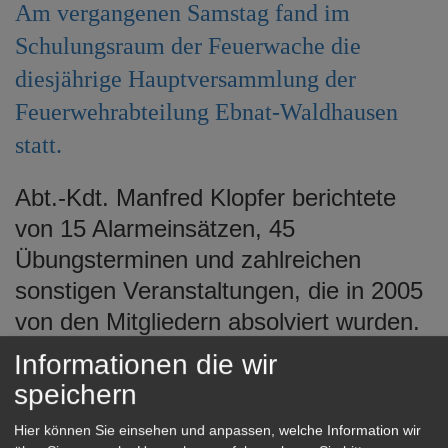
Am vergangenen Samstag fand im
e
n
Schulungsraum der Feuerwache die
diesjährige Hauptversammlung der
Feuerwehrabteilung Ebnat-Waldhausen
statt.
Abt.-Kdt. Manfred Klopfer berichtete
von 15 Alarmeinsätzen, 45
Übungsterminen und zahlreichen
sonstigen Veranstaltungen, die in 2005
von den Mitgliedern absolviert wurden.
Bei den Alarmeinsätzen konnten alle 3
Informationen die wir
Unfallopfer von den Einsatzkräften
speichern
gerettet werden. Zum 1. Januar 2006
Hier können Sie einsehen und anpassen, welche Information wir
bestehe die Abteilung Ebnat-