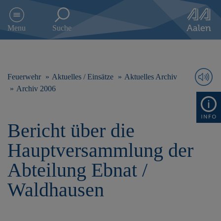
D
i
Menu
Suche
r
e
k
t
z
Feuerwehr
Aktuelles / Einsätze
Aktuelles Archiv
u
Archiv 2006
m
I
n
Bericht über die
h
a
Hauptversammlung der
l
t
Abteilung Ebnat /
s
p
Waldhausen
r
i
n
g