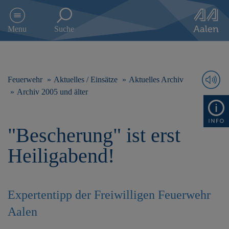
D
i
Menu
Suche
r
e
k
t
z
Feuerwehr
Aktuelles / Einsätze
Aktuelles Archiv
u
Archiv 2005 und älter
m
I
n
"Bescherung" ist erst
h
a
Heiligabend!
l
t
s
p
Expertentipp der Freiwilligen Feuerwehr
r
i
Aalen
n
g