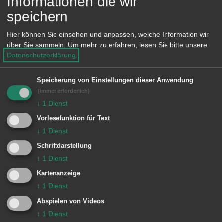
Informationen die wir
Vorhängen oder anderen brennbaren
speichern
Materialien aufstellen und entzünden
Brennende Kerzen nie
Hier können Sie einsehen und anpassen, welche Information wir
über Sie sammeln.
Um mehr zu erfahren, lesen Sie bitte unsere
unbeaufsichtigt lassen; auch beim
Datenschutzerklärung
.
kurzfristigen Verlassen des Zimmers
löschen. Kerzen immer von „hinten
Speicherung von Einstellungen dieser Anwendung
(immer erforderlich)
nach vorne“ anbrennen, von „vorne
↓
1
Dienst
nach hinten“ löschen und nie über
Vorlesefunktion für Text
brennende Kerzen greifen
↓
1
Dienst
Abgebrannte Kerzen rechtzeitig
Schriftdarstellung
↓
1
Dienst
auswechseln
Kartenanzeige
Streichhölzer und Feuerzeuge an
↓
1
Dienst
einem vor Kindern sicheren Ort
Abspielen von Videos
aufbewahren
↓
1
Dienst