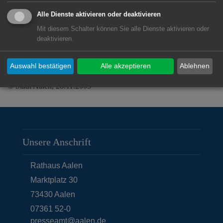
Kinder sollten nur unter Anleitung von
Alle Dienste aktivieren oder deaktivieren
Erwachsenen mit Streichholz und
Mit diesem Schalter können Sie alle Dienste aktivieren oder
Feuerzeug umgehen
deaktivieren.
Auswahl bestätigen
Alle akzeptieren
Ablehnen
© Stadt Aalen, 28.11.2005
Unsere Anschrift
Rathaus Aalen
Marktplatz 30
73430
Aalen
07361 52-0
presseamt@aalen.de