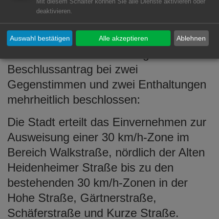
Mit diesem Schalter können Sie alle Dienste aktivieren oder
Alten Heidenheimer Straße
deaktivieren.
3022/017 - Entscheidung
Auswahl bestätigen
Alle akzeptieren
Ablehnen
Der Ausschuss hat den folgenden
Beschlussantrag bei zwei
Gegenstimmen und zwei Enthaltungen
mehrheitlich beschlossen:
Die Stadt erteilt das Einvernehmen zur
Ausweisung einer 30 km/h-Zone im
Bereich Walkstraße, nördlich der Alten
Heidenheimer Straße bis zu den
bestehenden 30 km/h-Zonen in der
Hohe Straße, Gärtnerstraße,
Schäferstraße und Kurze Straße.