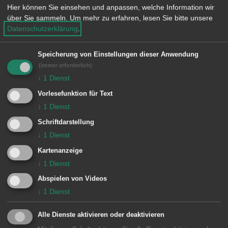
Der Tätigkeitsbericht des Beirats von
Hier können Sie einsehen und anpassen, welche Information wir
Menschen mit Behinderung wird zur
über Sie sammeln.
Um mehr zu erfahren, lesen Sie bitte unsere
Datenschutzerklärung
.
Kenntnis genommen.
Speicherung von Einstellungen dieser Anwendung
(immer erforderlich)
5 Tätigkeitsbericht Stabsstelle
↓
1
Dienst
Citymanagement
Vorlesefunktion für Text
↓
1
Dienst
0322/001 - Information
Schriftdarstellung
↓
1
Dienst
Der Tätigkeitsbericht wird zur Kenntnis
Kartenanzeige
genommen.
↓
1
Dienst
Abspielen von Videos
↓
1
Dienst
6 Ausweisung einer 30 km/h-Zone
Alle Dienste aktivieren oder deaktivieren
im Bereich Walkstraße, nördlich der