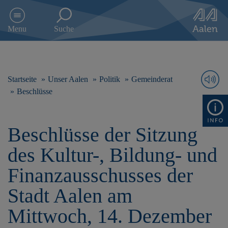
D
i
Menu
Suche
r
e
k
t
z
Startseite
Unser Aalen
Politik
Gemeinderat
u
Beschlüsse
m
I
n
Beschlüsse der Sitzung
h
a
des Kultur-, Bildung- und
l
t
Finanzausschusses der
s
p
Stadt Aalen am
r
i
Mittwoch, 14. Dezember
n
g