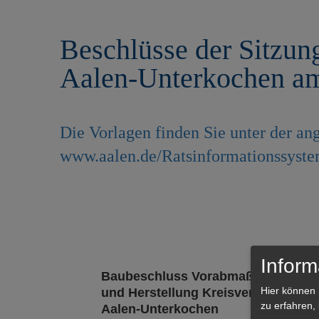
r
e
i
n
Beschlüsse der Sitzung
n
g
Aalen-Unterkochen a
e
n
Die Vorlagen finden Sie unter der 
www.aalen.de/Ratsinformationssyst
Inform
Baubeschluss Vorabmaßnahmen zu
Hier können 
und Herstellung Kreisverkehr im Zu
zu erfahren,
Aalen-Unterkochen