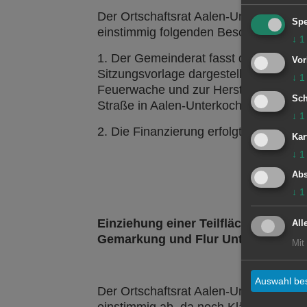
Der Ortschaftsrat Aalen-Unterkochen
Spe
einstimmig folgenden Beschluss:
↓
1
1. Der Gemeinderat fasst den Baubesch
Vor
Sitzungsvorlage dargestellten Vora
↓
1
Feuerwache und zur Herstellung des K
Sch
Straße in Aalen-Unterkochen.
↓
1
2. Die Finanzierung erfolgt wie in der 
Kar
↓
1
Abs
↓
1
Einziehung einer Teilfläche des Gru
All
Gemarkung und Flur Unterkochen
Mit
Auswahl bes
Der Ortschaftsrat Aalen-Unterkochen
einstimmig ab, da noch Klärungsbeda