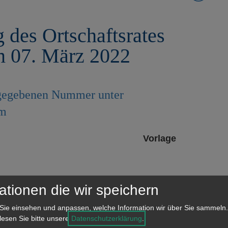
 des Ortschaftsrates
m 07. März 2022
angegebenen Nummer unter
em
Vorlage
ationen die wir speichern
m Neubau Feuerwehrgelände
Sie einsehen und anpassen, welche Information wir über Sie sammeln.
ge der Aalener Straße in
 lesen Sie bitte unsere
Datenschutzerklärung
.