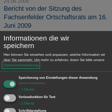
24.06.2009
Bericht von der Sitzung des
Fachsenfelder Ortschaftsrats am 16.
Juni 2009
Der Fachsenfelder Ortschaftsrat befasste sich
Informationen die wir
mit dem $(text:b:2. Auslegungsbeschluss der
speichern
Änderung des Bebauungsplans
„Schlossäcker/Buchäcker“ nördlich des
Hier können Sie einsehen und anpassen, welche Information wir
über Sie sammeln.
Um mehr zu erfahren, lesen Sie bitte unsere
Rathauses und mit der Satzung über die
Datenschutzerklärung
.
örtlichen Bauvorschriften für dieses
Plangebiet)$. Die Leiterin des
Speicherung von Einstellungen dieser Anwendung
Stadtplanungsamts ...
(immer erforderlich)
↓
1
Dienst
MEHR DAZU LESEN
Vorlesefunktion für Text
↓
1
Dienst
19.06.2009
Bericht über die Sitzung des
Schriftdarstellung