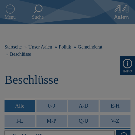
D
i
Menu
Suche
r
e
k
t
z
Startseite
Unser Aalen
Politik
Gemeinderat
u
Beschlüsse
m
I
n
Beschlüsse
h
a
l
t
s
Alle
0-9
A-D
E-H
p
r
i
I-L
M-P
Q-U
V-Z
n
g