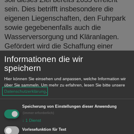
sein. Dies betrifft insbesondere die
eigenen Liegenschaften, den Fuhrpark
sowie gegebenenfalls auch die
Wasserversorgung und Kläranlagen.
Gefördert wird die Schaffung einer
zusätzlichen Stelle für „Beauftragte für
Informationen die wir
eine klimaneutrale
speichern
Kommunalverwaltung“ über einen
Hier können Sie einsehen und anpassen, welche Information wir
Zeitraum von bis zu fünf Jahren,
über Sie sammeln.
Um mehr zu erfahren, lesen Sie bitte unsere
begleitende externe Beratungen sowie
Datenschutzerklärung
.
Sachkosten.
Speicherung von Einstellungen dieser Anwendung
(immer erforderlich)
Die Stellenförderung erfolgt dabei im
↓
1
Dienst
Umfang von 65% der
Vorlesefunktion für Text
Personalausgaben einer Vollzeitstelle.