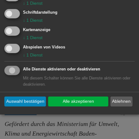
↓
1
Dienst
Zusätzlich werden begleitende externe
Schriftdarstellung
Beratungen im Umfang von 75%, sowie
↓
1
Dienst
anfallende Sachkosten ebenfalls zu
Kartenanzeige
75% gefördert.
↓
1
Dienst
Abspielen von Videos
Bewilligt wurde eine Fördersumme für
↓
1
Dienst
drei Jahre in Höhe von 200 Tsd. Euro
Alle Dienste aktivieren oder deaktivieren
Mit diesem Schalter können Sie alle Dienste aktivieren oder
deaktivieren.
Auswahl bestätigen
Alle akzeptieren
Ablehnen
Gefördert durch das Ministerium für Umwelt,
Klima und Energiewirtschaft Baden-