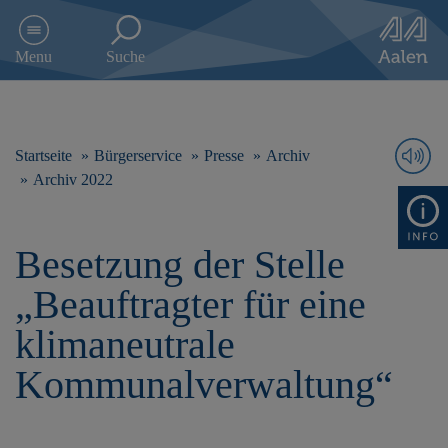
D
i
Menu
Suche
r
e
k
t
z
Startseite
Bürgerservice
Presse
Archiv
u
Archiv 2022
m
I
n
Besetzung der Stelle
h
a
„Beauftragter für eine
l
t
klimaneutrale
s
p
Kommunalverwaltung“
r
i
n
g