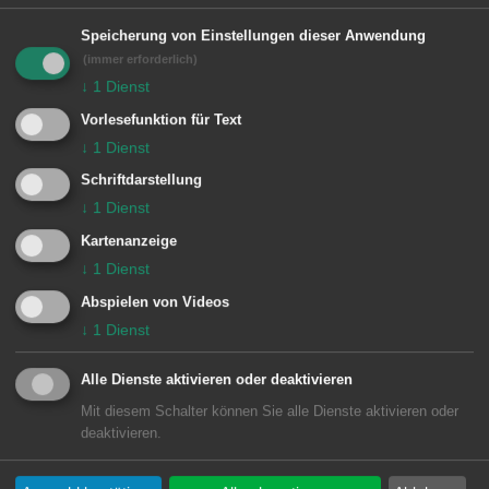
wurden produziert.
Speicherung von Einstellungen dieser Anwendung
(immer erforderlich)
↓
1
Dienst
Vorlesefunktion für Text
Seit Gründung eine bemerkenswerte
↓
1
Dienst
Karriere genommen
Schriftdarstellung
↓
1
Dienst
Seit seiner Gründung 1991 hat das
Kartenanzeige
Ensemble eine bemerkenswerte
↓
1
Dienst
Karriere mit zahlreichen
Abspielen von Videos
Bühnenauftritten und regelmäßigen
↓
1
Dienst
Fernsehauftritten genommen.
Alle Dienste aktivieren oder deaktivieren
Legendär ist heute noch ihr Auftritt zur
Mit diesem Schalter können Sie alle Dienste aktivieren oder
Eröffnung der Landeskunstwochen in
deaktivieren.
Aalen 1993. Als Mobile an einem Kran
hängend, begleiteten sie die