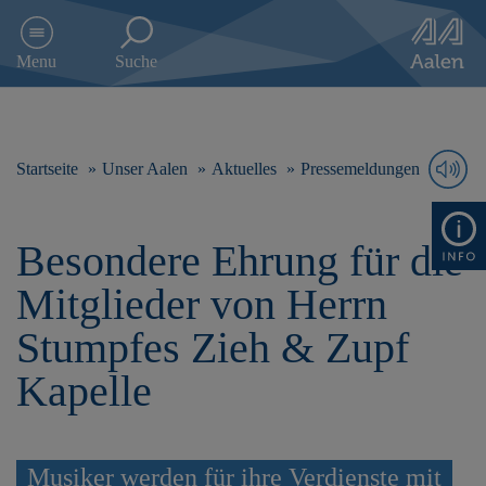
D
i
Menu
Suche
r
e
k
t
z
Startseite
Unser Aalen
Aktuelles
Pressemeldungen
u
m
I
Besondere Ehrung für die
n
h
Mitglieder von Herrn
a
l
Stumpfes Zieh & Zupf
t
s
Kapelle
p
r
i
n
Musiker werden für ihre Verdienste mit
g