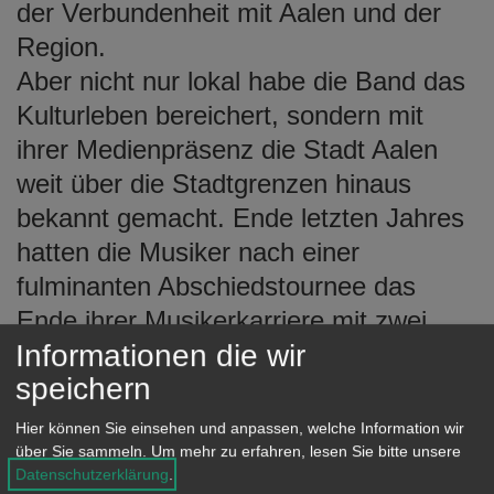
der Verbundenheit mit Aalen und der
Region.
Aber nicht nur lokal habe die Band das
Kulturleben bereichert, sondern mit
ihrer Medienpräsenz die Stadt Aalen
weit über die Stadtgrenzen hinaus
bekannt gemacht. Ende letzten Jahres
hatten die Musiker nach einer
fulminanten Abschiedstournee das
Ende ihrer Musikerkarriere mit zwei
Informationen die wir
restlos ausverkauften Konzerten in der
speichern
Stadthalle gefeiert. Über drei
Jahrzehnte waren die „Stumpfes“ im
Hier können Sie einsehen und anpassen, welche Information wir
über Sie sammeln.
Um mehr zu erfahren, lesen Sie bitte unsere
Land unterwegs und haben fast 3.700
Datenschutzerklärung
.
Konzerte gespielt. 14 CDs und 3 DVDs