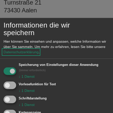
Turnstraße 21
e
n
73430 Aalen
Telefon: 0162 1375815
Informationen die wir
E-Mail:
schulsozialarbeit-
speichern
urs02@aalen.de
Hier können Sie einsehen und anpassen, welche Information wir
über Sie sammeln.
Um mehr zu erfahren, lesen Sie bitte unsere
Datenschutzerklärung
.
Einrichtungen
Speicherung von Einstellungen dieser Anwendung
(immer erforderlich)
Schulsozialarbeit
↓
1
Dienst
Uhland-Realschule
Vorlesefunktion für Text
↓
1
Dienst
Schriftdarstellung
↓
1
Dienst
Kartenanzeige