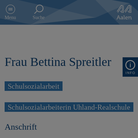
D
i
Menu
Suche
r
e
k
t
z
u
Frau Bettina Spreitler
m
I
n
h
a
Schulsozialarbeit
l
t
s
Schulsozialarbeiterin Uhland-Realschule
p
r
i
Anschrift
n
g