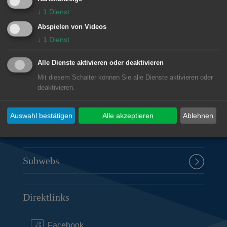
↓
1
Dienst
Unsere Anschrift
Abspielen von Videos
Uhland-Realschule
↓
1
Dienst
Turnstraße 21
Alle Dienste aktivieren oder deaktivieren
73430
Aalen
Mit diesem Schalter können Sie alle Dienste aktivieren oder
07361 9561-40
deaktivieren.
poststelle@04113645.schule.bwl.de
Auswahl bestätigen
Alle akzeptieren
Ablehnen
Öffnungszeiten Uhland-Realschule
Subwebs
Direktlinks
Facebook