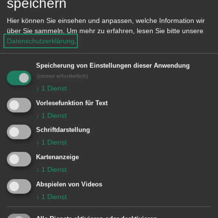
speichern
nachmittags nicht besetzt. Wir bitten
e
n
um Beachtung.
Hier können Sie einsehen und anpassen, welche Information wir
über Sie sammeln.
Um mehr zu erfahren, lesen Sie bitte unsere
Datenschutzerklärung
.
© Stadt Aalen, 10.02.2009
Speicherung von Einstellungen dieser Anwendung
(immer erforderlich)
↓
1
Dienst
Vorlesefunktion für Text
Unsere Anschrift
↓
1
Dienst
Schriftdarstellung
Rathaus Aalen
↓
1
Dienst
Marktplatz 30
Kartenanzeige
73430
Aalen
↓
1
Dienst
07361 52-0
Abspielen von Videos
presseamt@aalen.de
↓
1
Dienst
Öffnungszeiten Rathaus Aalen