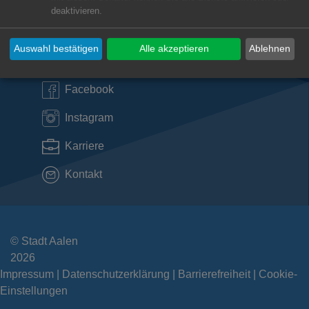
Subwebs
deaktivieren.
Auswahl bestätigen
Alle akzeptieren
Ablehnen
Direktlinks
Facebook
Instagram
Karriere
Kontakt
© Stadt Aalen
2026
Impressum
Datenschutzerklärung
Barrierefreiheit
Cookie-
Einstellungen