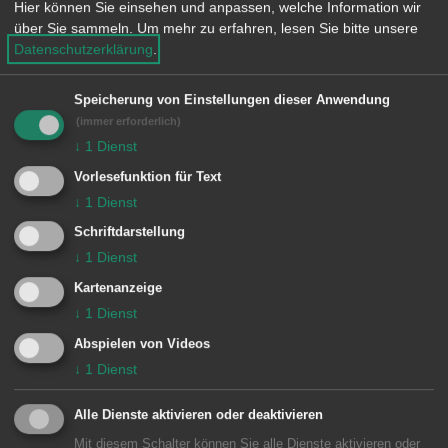
Hier können Sie einsehen und anpassen, welche Information wir
e
über Sie sammeln.
Um mehr zu erfahren, lesen Sie bitte unsere
n
Datenschutzerklärung
.
Speicherung von Einstellungen dieser Anwendung
(immer erforderlich)
↓
1
Dienst
Unsere Anschrift
Vorlesefunktion für Text
↓
1
Dienst
Rathaus Aalen
Schriftdarstellung
Marktplatz 30
↓
1
Dienst
73430
Aalen
Kartenanzeige
07361 52-0
↓
1
Dienst
presseamt@aalen.de
Abspielen von Videos
↓
1
Dienst
Öffnungszeiten Rathaus Aalen
Alle Dienste aktivieren oder deaktivieren
Mit diesem Schalter können Sie alle Dienste aktivieren oder