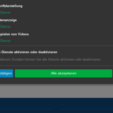
 Dance!
riftdarstellung
Dienst
an Bolz (Saxophon), Markus Braun
tenanzeige
arre) und Thomas Göhringer
Dienst
pielen von Videos
Dienst
bahnhof, Eintritt 15 Euro. Vorverkauf
e Dienste aktivieren oder deaktivieren
isch unter 07361 52-2600.
 diesem Schalter können Sie alle Dienste aktivieren oder deaktivieren.
tätigen
Alle akzeptieren