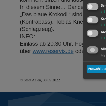
In diesem Sinne… Dance, Dance,
Sch
↓
1
„Das blaue Krokodil“ sind Christi
Kar
(Kontrabass), Tobias Knecht (Git
↓
1
(Schlagzeug).
Abs
INFO:
↓
1
Einlass ab 20.30 Uhr, Foyer Kultur
All
über
www.reservix.de
oder telefon
Mit
Auswahl bes
© Stadt Aalen, 30.09.2022