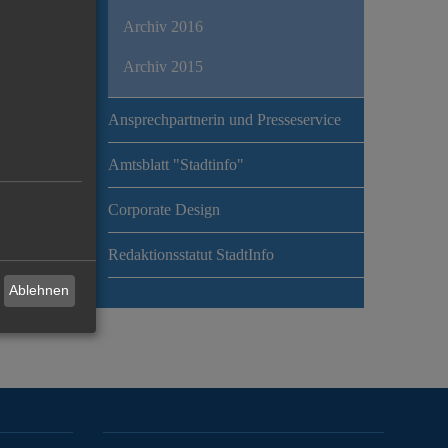
Archiv 2016
Archiv 2015
Ansprechpartnerin und Presseservice
Amtsblatt "Stadtinfo"
Corporate Design
Redaktionsstatut StadtInfo
Ablehnen