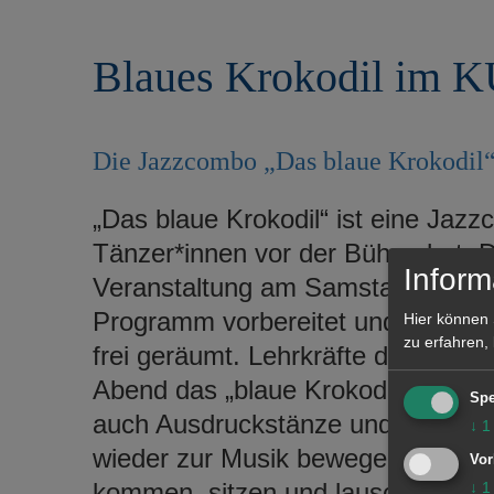
r
e
i
n
Blaues Krokodil im
n
g
e
n
Die Jazzcombo „Das blaue Krokodil“
„Das blaue Krokodil“ ist eine Jaz
Tänzer*innen vor der Bühne hat. D
Inform
Veranstaltung am Samstag, 15. Ok
Programm vorbereitet und die Tan
Hier können 
zu erfahren,
frei geräumt. Lehrkräfte der Musi
Abend das „blaue Krokodil“. Die Ba
Spe
auch Ausdruckstänze und spricht 
↓
1
wieder zur Musik bewegen möchten
Vor
kommen, sitzen und lauschen.
↓
1