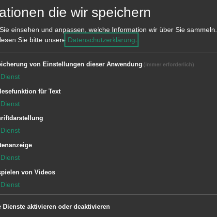
ationen die wir speichern
 - Spendenergebnis
Sie einsehen und anpassen, welche Information wir über Sie sammeln.
 lesen Sie bitte unsere
Datenschutzerklärung
.
icherung von Einstellungen dieser Anwendung
(immer erforderlich)
n Blindensammlung beträgt 612,34 Euro.
Dienst
lesefunktion für Text
den Sammlern, den Jugendlichen des
Dienst
e einer Privatperson, für ihre
riftdarstellung
für ihre Unterstützung.
Dienst
tenanzeige
Dienst
pielen von Videos
Dienst
e Dienste aktivieren oder deaktivieren