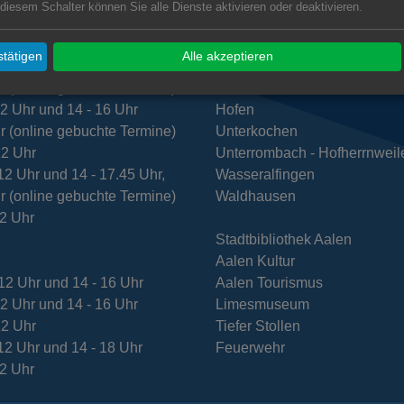
zeiten Rathaus Aalen
Subwebs
 diesem Schalter können Sie alle Dienste aktivieren oder deaktivieren.
t
Dewangen
tätigen
Alle akzeptieren
12 Uhr und 14 - 16 Uhr,
Ebnat
r (online gebuchte Termine)
Fachsenfeld
12 Uhr und 14 - 16 Uhr
Hofen
r (online gebuchte Termine)
Unterkochen
12 Uhr
Unterrombach - Hofherrnweil
12 Uhr und 14 - 17.45 Uhr,
Wasseralfingen
r (online gebuchte Termine)
Waldhausen
12 Uhr
Stadtbibliothek Aalen
Aalen Kultur
12 Uhr und 14 - 16 Uhr
Aalen Tourismus
12 Uhr und 14 - 16 Uhr
Limesmuseum
12 Uhr
Tiefer Stollen
12 Uhr und 14 - 18 Uhr
Feuerwehr
12 Uhr