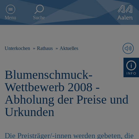
D
i
Menu
Suche
r
e
k
t
z
Unterkochen
Rathaus
Aktuelles
u
m
I
Blumenschmuck-
n
h
Wettbewerb 2008 -
a
l
Abholung der Preise und
t
s
Urkunden
p
r
i
n
Die Preisträger/-innen werden gebeten, die
g