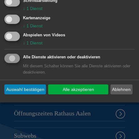
Schriftdarstellung
↓
1
Dienst
© Stadt Aalen, 16.09.2008
Kartenanzeige
↓
1
Dienst
Abspielen von Videos
↓
1
Dienst
Unsere Anschrift
Alle Dienste aktivieren oder deaktivieren
Rathaus Aalen
Mit diesem Schalter können Sie alle Dienste aktivieren oder
Marktplatz 30
deaktivieren.
73430
Aalen
07361 52-0
Auswahl bestätigen
Alle akzeptieren
Ablehnen
presseamt@aalen.de
Öffnungszeiten Rathaus Aalen
Subwebs