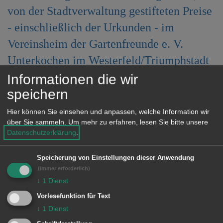
e
von der Stadtverwaltung gestifteten Preise
n
- einschließlich der Urkunden - im
Vereinsheim der Gartenfreunde e. V.
Unterkochen im Westerfeld/Triumphstadt
am
Informationen die wir
speichern
Samstag, 20. September 2008, ab 11.30
Hier können Sie einsehen und anpassen, welche Information wir
über Sie sammeln.
Um mehr zu erfahren, lesen Sie bitte unsere
Uhr bis 18 Uhr,
Datenschutzerklärung
.
Sonntag, 21. September 2008, ab 10.00
Uhr bis 17.00 Uhr
Speicherung von Einstellungen dieser Anwendung
(immer erforderlich)
↓
1
Dienst
abzuholen.
Vorlesefunktion für Text
↓
1
Dienst