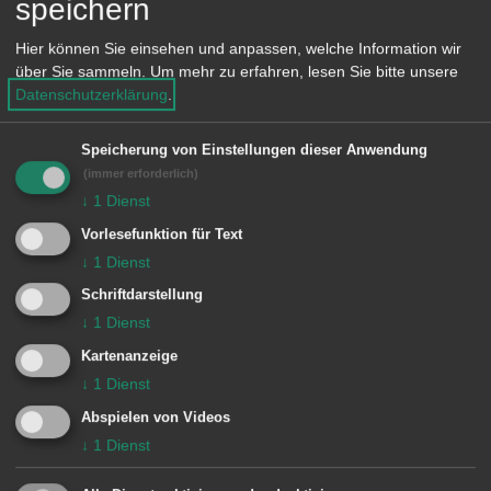
speichern
Es löste die Brandmeldeanlage aus.
Bei der Anfahrt wurde mitgeteilt, dass
Hier können Sie einsehen und anpassen, welche Information wir
über Sie sammeln.
Um mehr zu erfahren, lesen Sie bitte unsere
die BMA durch öffnen eines Backofens
Datenschutzerklärung
.
ausgelöst hatte.
Somit wurde der Einsatz von der
Speicherung von Einstellungen dieser Anwendung
(immer erforderlich)
Feuerwehr Aalen abgebrochen.
↓
1
Dienst
Vorlesefunktion für Text
Besondere Vorkommnisse:
↓
1
Dienst
Schriftdarstellung
↓
1
Dienst
Einheiten Feuerwehr Aalen:
Kartenanzeige
↓
1
Dienst
Zugführer vom Dienst
1/11 ELW (ZvD)
Abspielen von Videos
5 Wasseralfingen / Hofen
5/33 DLK
↓
1
Dienst