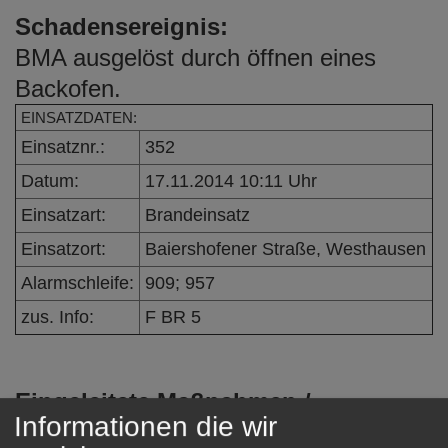
e
Schadensereignis:
n
BMA ausgelöst durch öffnen eines
Backofen.
EINSATZDATEN:
Einsatznr.:
352
Datum:
17.11.2014 10:11 Uhr
Einsatzart:
Brandeinsatz
Einsatzort:
Baiershofener Straße, Westhausen
Alarmschleife:
909; 957
zus. Info:
F BR 5
Eingeleitete Maßnahmen /
Informationen die wir
Einsatzverlauf: