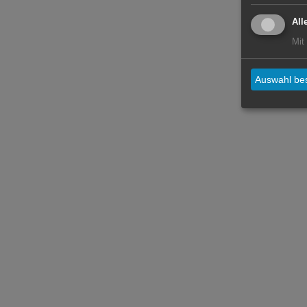
All
Mit
Auswahl bes