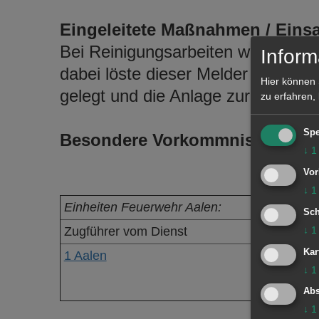
Eingeleitete Maßnahmen / Einsa
Bei Reinigungsarbeiten wurde ein
Inform
dabei löste dieser Melder einen A
Hier können 
gelegt und die Anlage zurückgestel
zu erfahren,
Spe
Besondere Vorkommnisse:
↓
1
Vor
↓
1
Einheiten Feuerwehr Aalen:
Sch
Zugführer vom Dienst
↓
1
Kar
1 Aalen
↓
1
Abs
↓
1