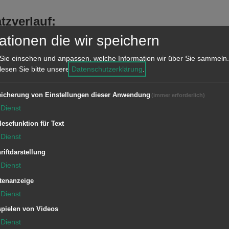
tzverlauf:
 Rauchmelder unter Wasser gesetzt,
ationen die wir speichern
larm aus. Der Melder wurde trocken
Sie einsehen und anpassen, welche Information wir über Sie sammeln.
lt.
 lesen Sie bitte unsere
Datenschutzerklärung
.
icherung von Einstellungen dieser Anwendung
(immer erforderlich)
Dienst
lesefunktion für Text
Dienst
riftdarstellung
1/11 ELW (ZvD)
Dienst
tenanzeige
1/33 DLA
Dienst
1/42 LF 8/6
1/45 LF KatS
pielen von Videos
Dienst