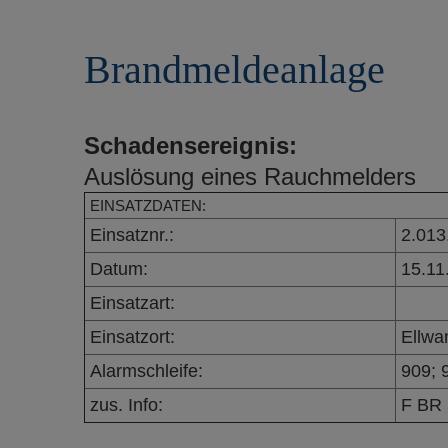
r
e
i
n
Brandmeldeanlage
n
g
e
n
Schadensereignis:
Auslösung eines Rauchmelders
EINSATZDATEN:
Einsatznr.:
2.013
Datum:
15.11
Einsatzart:
Einsatzort:
Ellwa
Alarmschleife:
909; 
zus. Info:
F BR 