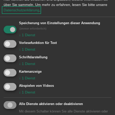
über Sie sammeln.
Um mehr zu erfahren, lesen Sie bitte unsere
Besondere Vorkommnisse:
Datenschutzerklärung
.
Speicherung von Einstellungen dieser Anwendung
(immer erforderlich)
Einheiten Feuerwehr Aalen:
↓
1
Dienst
Zugführer vom Dienst
1/11 ELW (ZvD)
Vorlesefunktion für Text
↓
1
Dienst
1 Aalen
1/33 DLA
1/44 LF 16/12
Schriftdarstellung
↓
1
Dienst
4 Unterkochen
4/19 MTW
4/44 LF 16/12
Kartenanzeige
4/74 GW-L
↓
1
Dienst
Abspielen von Videos
↓
1
Dienst
Alle Dienste aktivieren oder deaktivieren
Mit diesem Schalter können Sie alle Dienste aktivieren oder