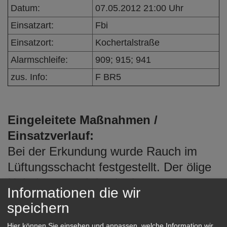
e
Datum:
07.05.2012 21:00 Uhr
n
Einsatzart:
Fbi
Einsatzort:
Kochertalstraße
Alarmschleife:
909; 915; 941
zus. Info:
F BR5
Eingeleitete Maßnahmen /
Einsatzverlauf:
Bei der Erkundung wurde Rauch im
Lüftungsschacht festgestellt. Der ölige
Nebel entstand durch einen
Informationen die wir
technischen Defekt des
speichern
Luftkompressor.
Hier können Sie einsehen und anpassen, welche Information wir