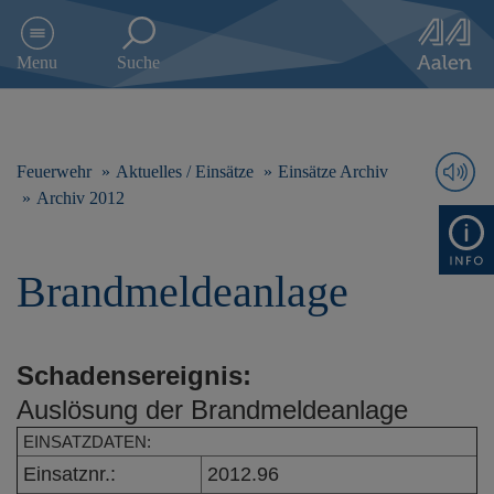
D
i
Menu
Suche
r
e
k
t
z
Feuerwehr
Aktuelles / Einsätze
Einsätze Archiv
u
Archiv 2012
m
I
n
Brandmeldeanlage
h
a
l
t
Schadensereignis:
s
p
Auslösung der Brandmeldeanlage
r
i
EINSATZDATEN:
n
Einsatznr.:
2012.96
g