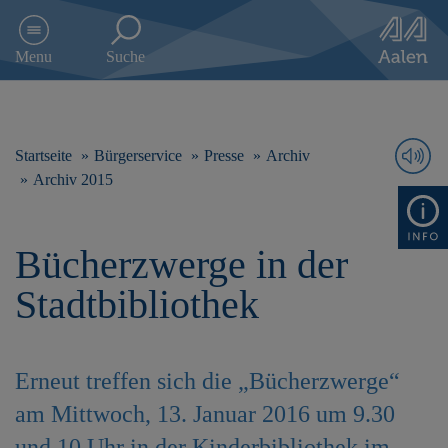
D
i
Menu
Suche
r
e
k
t
z
Startseite
Bürgerservice
Presse
Archiv
u
Archiv 2015
m
I
n
Bücherzwerge in der
h
a
Stadtbibliothek
l
t
s
p
Erneut treffen sich die „Bücherzwerge“
r
i
am Mittwoch, 13. Januar 2016 um 9.30
n
g
und 10 Uhr in der Kinderbibliothek im