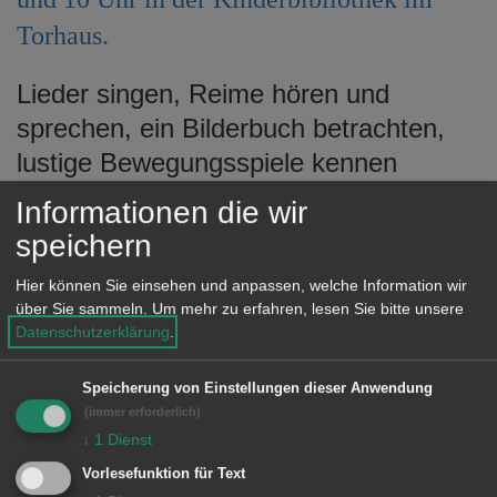
e
Torhaus.
n
Lieder singen, Reime hören und
sprechen, ein Bilderbuch betrachten,
lustige Bewegungsspiele kennen
lernen. Die Lust an der Sprache wird
Informationen die wir
geweckt und die Freude an Worten
speichern
spielerisch entdeckt.
Hier können Sie einsehen und anpassen, welche Information wir
Für Kinder von ein bis vier Jahren in
über Sie sammeln.
Um mehr zu erfahren, lesen Sie bitte unsere
Begleitung eines Erwachsenen. Der
Datenschutzerklärung
.
Eintritt ist frei.
Speicherung von Einstellungen dieser Anwendung
Wegen der begrenzten Anzahl der
(immer erforderlich)
Plätze ist eine Anmeldung unter
↓
1
Dienst
Telefon: 07361 52-2590 bei Margrit
Vorlesefunktion für Text