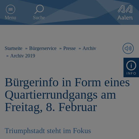
D
i
Menu
Suche
r
e
k
t
z
Startseite
Bürgerservice
Presse
Archiv
u
Archiv 2019
m
I
n
Bürgerinfo in Form eines
h
a
Quartierrundgangs am
l
t
Freitag, 8. Februar
s
p
r
i
Triumphstadt steht im Fokus
n
g