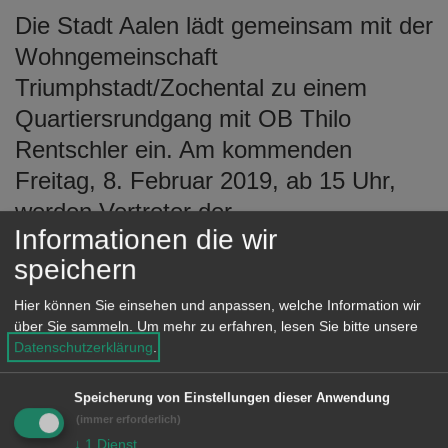
e
Die Stadt Aalen lädt gemeinsam mit der
n
Wohngemeinschaft
Triumphstadt/Zochental zu einem
Quartiersrundgang mit OB Thilo
Rentschler ein. Am kommenden
Freitag, 8. Februar 2019, ab 15 Uhr,
werden Vertreter der
Informationen die wir
Wohngemeinschaft sowie der
speichern
Verwaltung am Treffpunkt Parkplatz
Langertstraße einen rund 90-minütigen
Hier können Sie einsehen und anpassen, welche Information wir
über Sie sammeln.
Um mehr zu erfahren, lesen Sie bitte unsere
Rundgang starten. Bei der
Datenschutzerklärung
.
gemeinsamen Veranstaltung der Stadt
und der Wohngemeinschaft
Speicherung von Einstellungen dieser Anwendung
(immer erforderlich)
Triumphstadt/Zochental werden
↓
1
Dienst