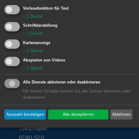
Themen wie die verkehrliche Situation
Vorlesefunktion für Text
sowie die generelle städtebauliche
↓
1
Dienst
Entwicklung des Quartiers
Schriftdarstellung
angesprochen.
↓
1
Dienst
Kartenanzeige
↓
1
Dienst
Abspielen von Videos
© Stadt Aalen, 05.02.2019
↓
1
Dienst
Alle Dienste aktivieren oder deaktivieren
Mit diesem Schalter können Sie alle Dienste aktivieren oder
Unsere Anschrift
deaktivieren.
Rathaus Aalen
Auswahl bestätigen
Alle akzeptieren
Ablehnen
Marktplatz 30
73430
Aalen
07361 52-0