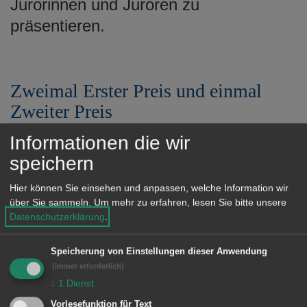
Jurorinnen und Juroren zu
präsentieren.
Zweimal Erster Preis und einmal
Zweiter Preis
Informationen die wir
Die Musikschule Aalen wurde durch
speichern
ihre Teilnehmenden hervorragend
vertreten. Magdalene Haller erhielt mit
Hier können Sie einsehen und anpassen, welche Information wir
über Sie sammeln.
Um mehr zu erfahren, lesen Sie bitte unsere
ihren beiden Kolleginnen einen ersten
Datenschutzerklärung
.
Preis in der Wertung „Harfenensemble,
3-6 Spielende“. Charles Kayser
Speicherung von Einstellungen dieser Anwendung
(Klavier) und Joris König (Saxophon)
(immer erforderlich)
↓
1
Dienst
erhielten ebenfalls einen ersten Preis in
Vorlesefunktion für Text