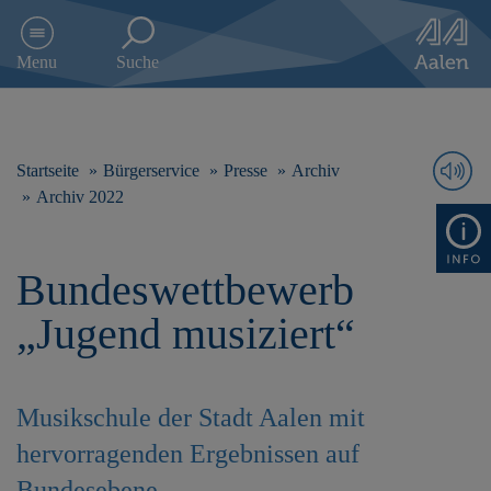
D
i
Menu
Suche
r
e
k
t
z
Startseite
Bürgerservice
Presse
Archiv
u
Archiv 2022
m
I
n
Bundeswettbewerb
h
a
„Jugend musiziert“
l
t
s
p
Musikschule der Stadt Aalen mit
r
i
hervorragenden Ergebnissen auf
n
g
Bundesebene