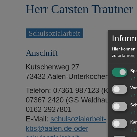
r
e
Herr Carsten Trautner
i
n
n
g
e
Schulsozialarbeit
Inform
n
Hier können 
Anschrift
zu erfahren,
Kutschenweg 27
Spe
73432 Aalen-Unterkochen
↓
1
Vor
Telefon: 07361 987123 (KBS) /
↓
1
07367 2420 (GS Waldhausen) /
Sch
0162 2927801
↓
1
E-Mail:
schulsozialarbeit-
Kar
kbs@aalen.de oder
↓
1