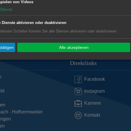
pielen von Videos
Dienst
e Dienste aktivieren oder deaktivieren
 diesem Schalter können Sie alle Dienste aktivieren oder deaktivieren.
tätigen
Alle akzeptieren
Direktlinks
n
Facebook
ld
Instagram
Karriere
hen
ach - Hofherrnweiler
Kontakt
ingen
en