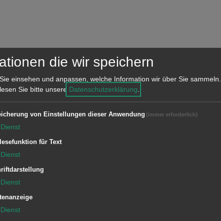
ationen die wir speichern
Sie einsehen und anpassen, welche Information wir über Sie sammeln.
Einrichtungen
 lesen Sie bitte unsere
Datenschutzerklärung
.
Grundschule Waldhausen
icherung von Einstellungen dieser Anwendung
(immer erforderlich)
Dienst
Kocherburgschule Unterkochen
lesefunktion für Text
Schulsozialarbeit
Dienst
riftdarstellung
Dienst
tenanzeige
Dienst