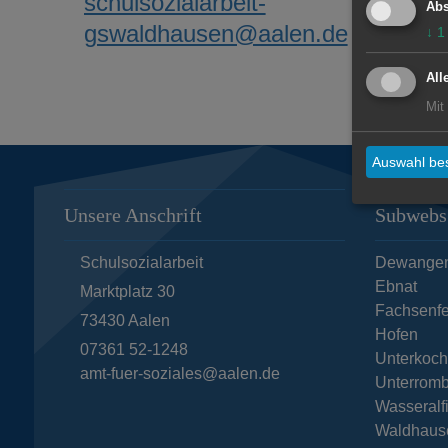
schulsozialarbeit-
Abs
gswaldhausen@aalen.de
↓
1
All
Mit
Auswahl bes
Unsere Anschrift
Subwebs
Schulsozialarbeit
Dewange
Ebnat
Marktplatz 30
Fachsenfe
73430
Aalen
Hofen
07361 52-1248
Unterkoc
amt-fuer-soziales@aalen.de
Unterromb
Wasseralf
Waldhaus