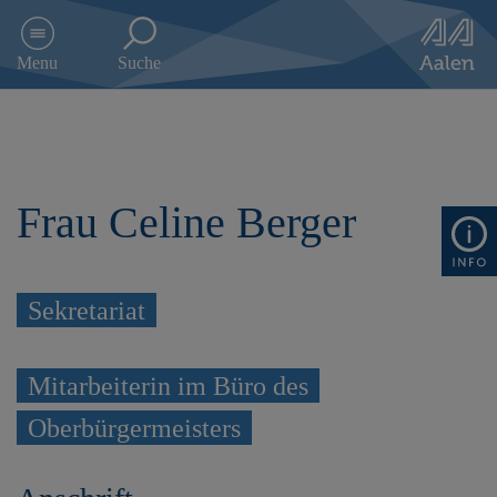
D
i
Menu
Suche
r
e
k
t
z
u
Frau Celine Berger
m
I
n
h
a
Sekretariat
l
t
s
Mitarbeiterin im Büro des
p
r
Oberbürgermeisters
i
n
g