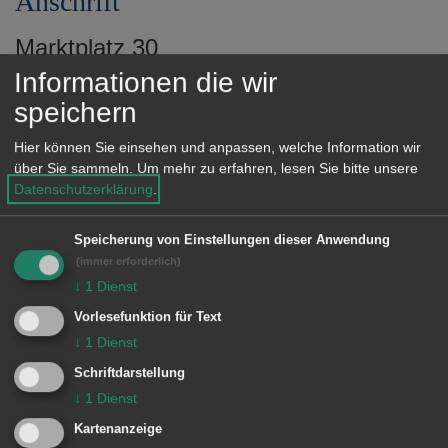
Anschrift
e
n
Marktplatz 30
73430 Aalen
Informationen die wir
speichern
Telefon: 07361 52-1000
Hier können Sie einsehen und anpassen, welche Information wir
E-Mail:
ob-buero@aalen.de
über Sie sammeln.
Um mehr zu erfahren, lesen Sie bitte unsere
Datenschutzerklärung
.
Speicherung von Einstellungen dieser Anwendung
Einrichtungen
(immer erforderlich)
↓
1
Dienst
Dezernat I - Oberbürgermeister
Vorlesefunktion für Text
Frederick Brütting
↓
1
Dienst
Oberbürgermeister
Schriftdarstellung
↓
1
Dienst
Kartenanzeige