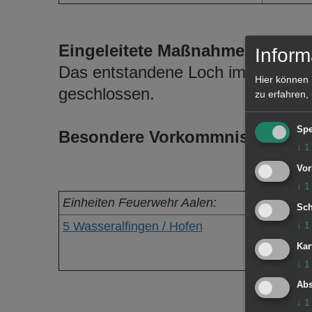
Eingeleitete Maßnahmen / Einsa
Inform
Das entstandene Loch im Dach wurd
Hier können 
geschlossen.
zu erfahren,
Spe
Besondere Vorkommnisse:
↓
1
Vor
↓
1
Einheiten Feuerwehr Aalen:
Sch
5 Wasseralfingen / Hofen
↓
1
Kar
↓
1
Abs
↓
1