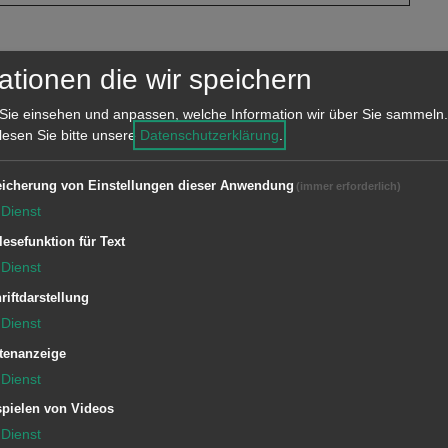
tzverlauf:
ationen die wir speichern
e mit einer Folie provisorisch
Sie einsehen und anpassen, welche Information wir über Sie sammeln.
 lesen Sie bitte unsere
Datenschutzerklärung
.
icherung von Einstellungen dieser Anwendung
(immer erforderlich)
Dienst
lesefunktion für Text
Dienst
riftdarstellung
5/19: MTW
Dienst
5/33 DLK
tenanzeige
5/45 LF 16
Dienst
pielen von Videos
Dienst