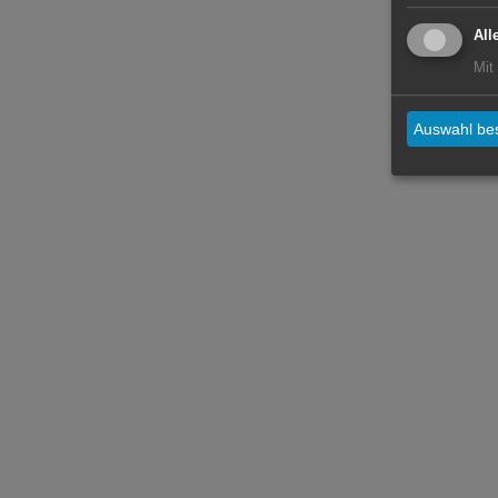
All
Mit
Auswahl bes