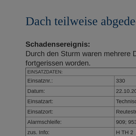
r
e
i
n
Dach teilweise abgede
n
g
e
n
Schadensereignis:
Durch den Sturm waren mehrere 
fortgerissen worden.
EINSATZDATEN:
Einsatznr.:
330
Datum:
22.10.2
Einsatzart:
Technisc
Einsatzort:
Reutest
Alarmschleife:
909; 95
zus. Info:
H TH 2