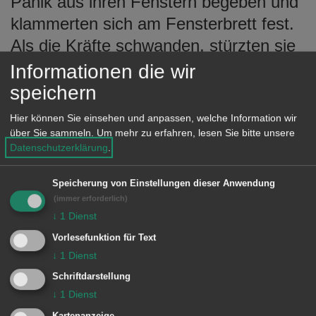
Panik aus ihren Fenstern begeben und
klammerten sich am Fensterbrett fest.
Als die Kräfte schwanden, stürzten sie
ungefähr zehn Meter in die Tiefe und
Informationen die wir
wurden schwer verletzt. Einer der
speichern
beiden landete auf der Trage des
Hier können Sie einsehen und anpassen, welche Information wir
Rettungsdienstes, wodurch der Sturz
über Sie sammeln.
Um mehr zu erfahren, lesen Sie bitte unsere
Datenschutzerklärung
.
abgemildert werden konnte.
Nachdem kurz darauf die Feuerwehr
Speicherung von Einstellungen dieser Anwendung
(immer erforderlich)
eingetroffen war, konnte sie den um
↓
1
Dienst
Hilfe rufenden dritten 25-jährigen
Vorlesefunktion für Text
Bewohner über eine dreiteilige
↓
1
Dienst
Schiebeleiter leicht verletzt durch sein
Schriftdarstellung
Fenster retten. Der Rettungsdienst
↓
1
Dienst