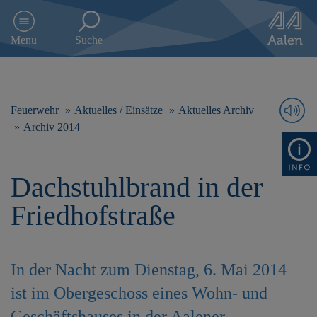
D
i
Menu
Suche
r
e
k
t
z
Feuerwehr
Aktuelles / Einsätze
Aktuelles Archiv
u
Archiv 2014
m
I
n
Dachstuhlbrand in der
h
a
Friedhofstraße
l
t
s
p
In der Nacht zum Dienstag, 6. Mai 2014
r
i
ist im Obergeschoss eines Wohn- und
n
g
Geschäftshauses in der Aalener