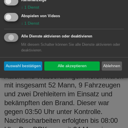
brachte die Verletzten in das
Kartenanzeige
↓
1
Dienst
Ostalbklinikum und nach Heidenheim.
Abspielen von Videos
Niedziella vermutet, dass noch keine
↓
1
Dienst
Rauchmelder in der Wohnung installiert
waren und daher die Bewohner erst
Alle Dienste aktivieren oder deaktivieren
spät auf das Feuer aufmerksam
Mit diesem Schalter können Sie alle Dienste aktivieren oder
deaktivieren.
wurden.
Die Abteilungen der Feuerwehr aus
Auswahl bestätigen
Alle akzeptieren
Ablehnen
Aalen und Wasseralfingen-Hofen waren
mit insgesamt 52 Mann, 9 Fahrzeugen
und zwei Drehleitern im Einsatz und
bekämpften den Brand. Dieser war
gegen 03:50 Uhr unter Kontrolle.
Nachlöscharbeiten erfolgten bis 08:00