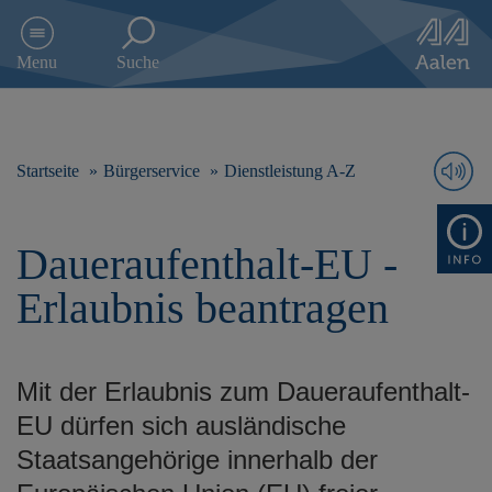
D
i
Menu
Suche
r
e
k
t
z
Startseite
Bürgerservice
Dienstleistung A-Z
u
m
I
Daueraufenthalt-EU -
n
h
Erlaubnis beantragen
a
l
t
s
Mit der Erlaubnis zum Daueraufenthalt-
p
r
EU dürfen sich ausländische
i
Staatsangehörige innerhalb der
n
g