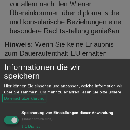
vor allem nach den Wiener
Übereinkommen über diplomatische
und konsularische Beziehungen eine
besondere Rechtsstellung genießen
Hinweis:
Wenn Sie keine Erlaubnis
zum Daueraufenthalt-EU erhalten
können, gilt das auch für Ihre nach
Informationen die wir
Deutschland nachgezogenen
speichern
Familienangehörigen.
Hier können Sie einsehen und anpassen, welche Information wir
über Sie sammeln.
Um mehr zu erfahren, lesen Sie bitte unsere
Datenschutzerklärung
.
Verfahrensablauf
Speicherung von Einstellungen dieser Anwendung
Sie müssen die Erlaubnis zum
(immer erforderlich)
↓
1
Dienst