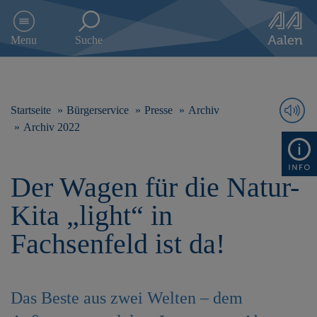
D
i
Menu
Suche
r
e
k
t
z
Startseite
Bürgerservice
Presse
Archiv
u
Archiv 2022
m
I
n
Der Wagen für die Natur-
h
a
Kita „light“ in
l
t
Fachsenfeld ist da!
s
p
r
i
Das Beste aus zwei Welten – dem
n
g