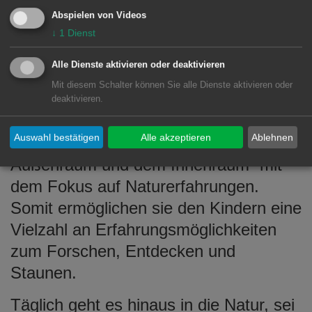
Die Leiterin der neuen Kita, Nicole
Abspielen von Videos
Haas, und ihre Stellvertretung, Daniela
↓
1
Dienst
Beißwanger, freuen sich, mit der Natur-
Alle Dienste aktivieren oder deaktivieren
Kita „light“ ein ganz besonderes
Mit diesem Schalter können Sie alle Dienste aktivieren oder
pädagogisches Konzept anbieten zu
deaktivieren.
können. In dem Konzept verknüpfen
Auswahl bestätigen
Alle akzeptieren
Ablehnen
sie „das Beste aus zwei Welten – dem
Außenraum und dem Innenraum“ mit
dem Fokus auf Naturerfahrungen.
Somit ermöglichen sie den Kindern eine
Vielzahl an Erfahrungsmöglichkeiten
zum Forschen, Entdecken und
Staunen.
Täglich geht es hinaus in die Natur, sei