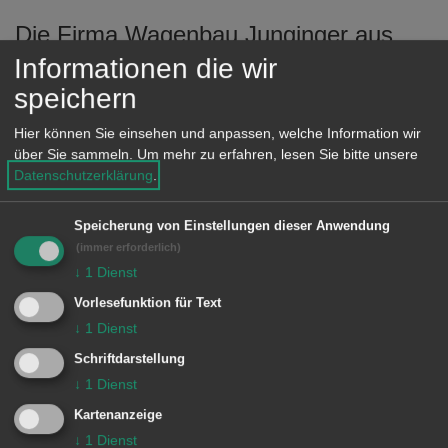
Die Firma Wagenbau Junginger aus
Nattheim überzeugte mit einem
Informationen die wir
speichern
durchdachten Konzept und bietet mit
ihrem Bauwagen einen hochwertigen
Hier können Sie einsehen und anpassen, welche Information wir
Raum für Fachsenfelder
über Sie sammeln.
Um mehr zu erfahren, lesen Sie bitte unsere
Datenschutzerklärung
.
Naturentdecker.
Speicherung von Einstellungen dieser Anwendung
Der Wagen enthält alles was eine
(immer erforderlich)
Natur-Kita „light“ braucht: von Tischen
↓
1
Dienst
mit einem eigens entwickeltem
Vorlesefunktion für Text
Klappmechanismus, Bänken,
↓
1
Dienst
Einbauschränken, einem Spülbecken
Schriftdarstellung
↓
1
Dienst
bis hin zu einer Heizung für die kalten
Kartenanzeige
Tage.
↓
1
Dienst