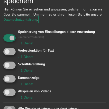
speichern
Freibad Unterrombach
Hier können Sie einsehen und anpassen, welche Information wir
Wiesenparkplätze Biberweg
über Sie sammeln.
Um mehr zu erfahren, lesen Sie bitte unsere
Datenschutzerklärung
.
Parkplätze BayWa und REWE in der
Gartenstraße
Speicherung von Einstellungen dieser Anwendung
Parkhäuser Rathaus, Spitalstraße
(immer erforderlich)
↓
1
Dienst
und Bahnhof
Vorlesefunktion für Text
Für die Gästefans sind die Parkplätze
↓
1
Dienst
auf dem Festplatz Unterrombach sowie
Schriftdarstellung
↓
1
Dienst
bei der Hochschule im Burren
Kartenanzeige
reserviert.
↓
1
Dienst
Die Zufahrt in den Stadionweg ist
Abspielen von Videos
zwischen 13:30 Uhr und 15:30 Uhr nur
↓
1
Dienst
erschwert möglich bzw. gesperrt.
Alle Dienste aktivieren oder deaktivieren