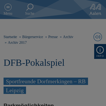
D
i
Menu
Suche
r
e
k
t
z
Startseite
Bürgerservice
Presse
Archiv
u
Archiv 2017
m
I
n
DFB-Pokalspiel
h
a
l
t
s
Sportfreunde Dorfmerkingen – RB
p
Leipzig
r
i
n
g
Parkmöglichkeiten