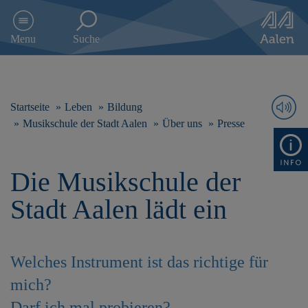
D
i
Menu
Suche
r
e
k
t
z
Startseite
Leben
Bildung
u
Musikschule der Stadt Aalen
Über uns
Presse
m
I
n
Die Musikschule der
h
a
Stadt Aalen lädt ein
l
t
s
p
Welches Instrument ist das richtige für
r
i
mich?
n
g
Darf ich mal probieren?