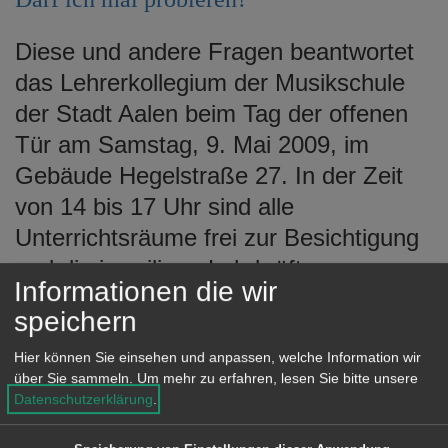
e
n
Diese und andere Fragen beantwortet
das Lehrerkollegium der Musikschule
der Stadt Aalen beim Tag der offenen
Tür am Samstag, 9. Mai 2009, im
Gebäude Hegelstraße 27. In der Zeit
von 14 bis 17 Uhr sind alle
Unterrichtsräume frei zur Besichtigung
und die jeweiligen Lehrkräfte
Informationen die wir
informieren und beraten gerne. Im
speichern
Konzertsaal der Musikschule läuft
gleichzeitig ein musikalisches Nonstop-
Hier können Sie einsehen und anpassen, welche Information wir
über Sie sammeln.
Um mehr zu erfahren, lesen Sie bitte unsere
Programm, welches allen
Datenschutzerklärung
.
Unterrichtsklassen die Gelegenheit