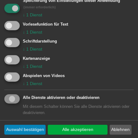
bietet, ihr bisher erlangtes Können
Speicherung von Einstellungen dieser Anwendung
(immer erforderlich)
vorzuführen. Zwischendurch verblüfft
↓
1
Dienst
der Zauberer De Pasco mit Tricks und
Vorlesefunktion für Text
kleinen Kunststückchen die Besucher.
↓
1
Dienst
Der Förderverein der Musikschule und
Schriftdarstellung
der Elternbeirat sorgen wie in jedem
↓
1
Dienst
Jahr mit Kaffee und Kuchen für
Kartenanzeige
↓
1
Dienst
angenehme Kaffeehaus-Atmosphäre.
Abspielen von Videos
↓
1
Dienst
© Stadt Aalen, 04.05.2009
Alle Dienste aktivieren oder deaktivieren
Mit diesem Schalter können Sie alle Dienste aktivieren oder
deaktivieren.
Unsere Anschrift
Auswahl bestätigen
Alle akzeptieren
Ablehnen