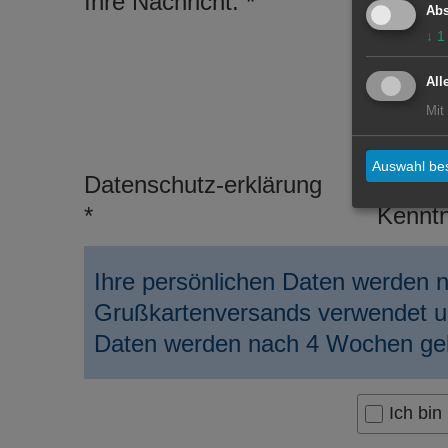
Ihre Nachricht:
Abs
↓
1
All
Mit
Auswahl bes
Datenschutz-erklärung
Ich ha
*
Kennt
Ihre persönlichen Daten werden
Grußkartenversands verwendet un
Daten werden nach 4 Wochen gel
Ich bin