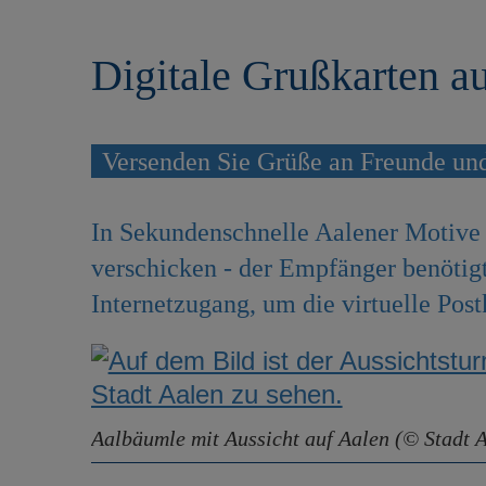
r
e
i
n
Digitale Grußkarten a
n
g
e
n
Versenden Sie Grüße an Freunde un
In Sekundenschnelle Aalener Motive 
verschicken - der Empfänger benötigt
Internetzugang, um die virtuelle Pos
Aalbäumle mit Aussicht auf Aalen (© Stadt 