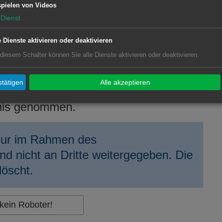
pielen von Videos
Dienst
e Dienste aktivieren oder deaktivieren
 diesem Schalter können Sie alle Dienste aktivieren oder deaktivieren.
tätigen
Alle akzeptieren
be die
Datenschutzerklärung
zur
nis genommen.
 nur im Rahmen des
d nicht an Dritte weitergegeben. Die
öscht.
 kein Roboter!