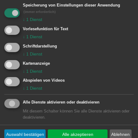
Betreff:
Speicherung von Einstellungen dieser Anwendung
(immer erforderlich)
↓
1
Dienst
Vorlesefunktion für Text
Ihre Nachricht:
↓
1
Dienst
Schriftdarstellung
↓
1
Dienst
Kartenanzeige
↓
1
Dienst
Abspielen von Videos
↓
1
Dienst
Datenschutz-erklärung *
Alle Dienste aktivieren oder deaktivieren
Ich habe die
Datenschutzerklärung
Mit diesem Schalter können Sie alle Dienste aktivieren oder
deaktivieren.
zur Kenntnis genommen.
Auswahl bestätigen
Alle akzeptieren
Ablehnen