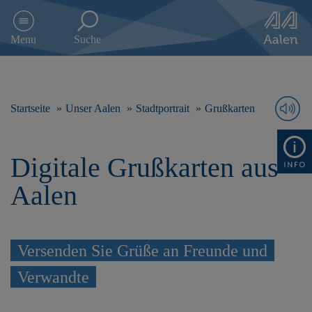
D
i
Menu
Suche
r
e
k
t
z
Startseite
Unser Aalen
Stadtportrait
Grußkarten
u
m
I
Digitale Grußkarten aus
n
h
Aalen
a
l
t
s
Versenden Sie Grüße an Freunde und
p
r
Verwandte
i
n
g