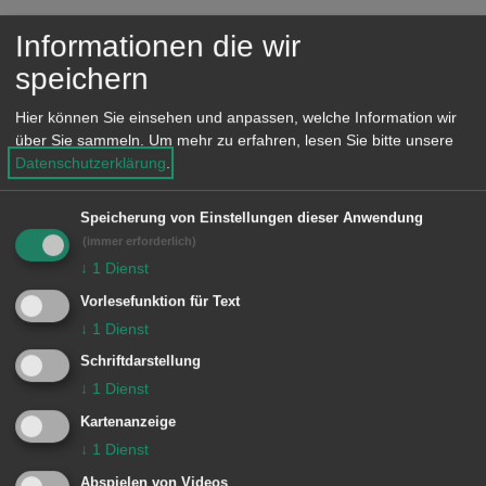
e
Unsere Anschrift
n
Informationen die wir
speichern
Dorfbrunnenplatz
Am Schloß
Hier können Sie einsehen und anpassen, welche Information wir
73434 Aalen-Fachsenfeld
über Sie sammeln.
Um mehr zu erfahren, lesen Sie bitte unsere
Datenschutzerklärung
.
Lage im GIS-Geodatenportal anzeigen
Speicherung von Einstellungen dieser Anwendung
(immer erforderlich)
↓
1
Dienst
Vorlesefunktion für Text
↓
1
Dienst
Schriftdarstellung
↓
1
Dienst
Unsere Anschrift
Kartenanzeige
Rathaus Aalen
↓
1
Dienst
Marktplatz 30
Abspielen von Videos