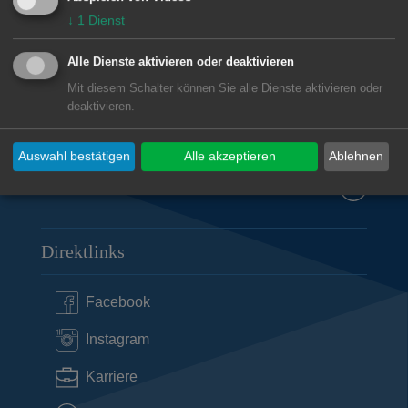
73430
Aalen
↓
1
Dienst
07361 52-0
Alle Dienste aktivieren oder deaktivieren
presseamt@aalen.de
Mit diesem Schalter können Sie alle Dienste aktivieren oder
deaktivieren.
Öffnungszeiten Rathaus Aalen
Auswahl bestätigen
Alle akzeptieren
Ablehnen
Subwebs
Direktlinks
Facebook
Instagram
Karriere