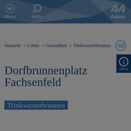
D
i
Menu
Suche
r
e
k
t
z
Startseite
Leben
Gesundheit
Trinkwasserbrunnen
u
m
I
Dorfbrunnenplatz
n
h
Fachsenfeld
a
l
t
s
Trinkwasserbrunnen
p
r
i
n
g