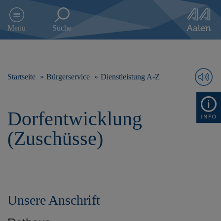
D
i
Menu
Suche
r
e
k
t
z
Startseite
Bürgerservice
Dienstleistung A-Z
u
m
I
Dorfentwicklung
n
h
(Zuschüsse)
a
l
t
s
p
r
Unsere Anschrift
i
n
g