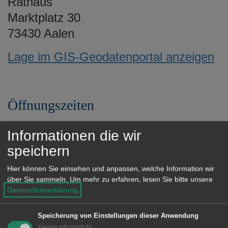
Rathaus
e
Marktplatz 30
n
73430 Aalen
Lage im GIS-Geodatenportal anzeigen
Öffnungszeiten
Montag 8.30 bis 12 Uhr und 14 bis 16
Informationen die wir
Uhr
speichern
Dienstag 8.30 bis 12 Uhr und 14 bis 16
Hier können Sie einsehen und anpassen, welche Information wir
Uhr
über Sie sammeln.
Um mehr zu erfahren, lesen Sie bitte unsere
Mittwoch 8.30 bis 12 Uhr
Datenschutzerklärung
.
Donnerstag 8.30 bis 12 Uhr und 14 bis
Speicherung von Einstellungen dieser Anwendung
18 Uhr
(immer erforderlich)