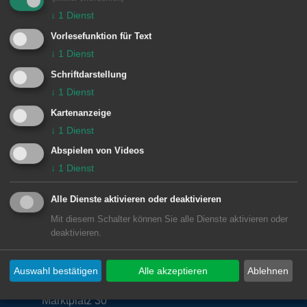
Freitag 8.30 bis 12 Uhr
↓
1
Dienst
Vorlesefunktion für Text
sowie nach Vereinbarung
↓
1
Dienst
Schriftdarstellung
↓
1
Dienst
Kartenanzeige
Zuständige Dienststellen
↓
1
Dienst
Stadtplanungsamt
Abspielen von Videos
↓
1
Dienst
Alle Dienste aktivieren oder deaktivieren
Mit diesem Schalter können Sie alle Dienste aktivieren oder
deaktivieren.
Unsere Anschrift
Auswahl bestätigen
Alle akzeptieren
Ablehnen
Stadtplanungsamt
Marktplatz 30